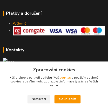
Platby a doručení
Poštovné
Kontakty
775 147 536
Zpracování cookies
pracovní Po-Pá 19-20 hod.
Náš e-shop a partneři potřebují Váš
souhlas
s použitím souborů
cookies, aby Vám mohli zobrazovat informace týkající se Vašich
rodinny.bazarek@seznam.cz
zájmů.
Souhlasím
Nastavení