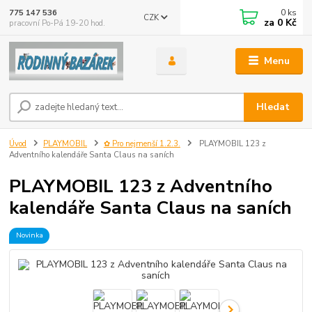
0
ks
775 147 536
CZK
za
0 Kč
pracovní Po-Pá 19-20 hod.
Menu
Hledat
Úvod
PLAYMOBIL
✿ Pro nejmenší 1.2.3.
PLAYMOBIL 123 z
Adventního kalendáře Santa Claus na saních
PLAYMOBIL 123 z Adventního
kalendáře Santa Claus na saních
Novinka