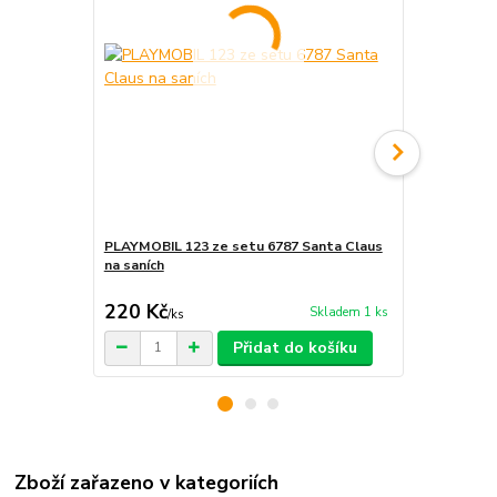
PLAYMOBIL 123 ze setu 6787 Santa Claus
PLAYMOBIL 1
na saních
Santa Claus
220 Kč
249 Kč
Skladem 1 ks
/
ks
/
ks
Přidat do košíku
Zboží zařazeno v kategoriích