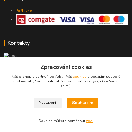
Poštovné
Kontakty
Zpracování cookies
775 147 536
pracovní Po-Pá 19-20 hod.
Náš e-shop a partneři potřebují Váš
souhlas
s použitím souborů
cookies, aby Vám mohli zobrazovat informace týkající se Vašich
rodinny.bazarek@seznam.cz
zájmů.
Souhlasím
Nastavení
Souhlas můžete odmítnout
zde
.
Vytvořeno na
Eshop-rychle.cz