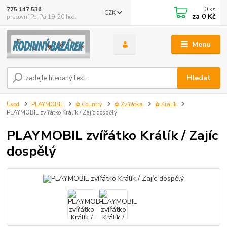
0
ks
775 147 536
CZK
za
0 Kč
pracovní Po-Pá 19-20 hod.
Menu
Hledat
Úvod
PLAYMOBIL
✿ Country
✿ Zvířátka
✿ Králík
PLAYMOBIL zvířátko Králík / Zajíc dospělý
PLAYMOBIL zvířátko Králík / Zajíc
dospělý