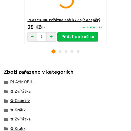
PLAYMOBIL zvířátko Králík / Zajíc dospělý
PLAYMOBIL zv
25 Kč
19 Kč
Skladem 1 ks
/
ks
/
ks
Přidat do košíku
Zboží zařazeno v kategoriích
PLAYMOBIL
✿ Zvířátka
✿ Country
✿ Králík
✿ Zvířátka
✿ Králík