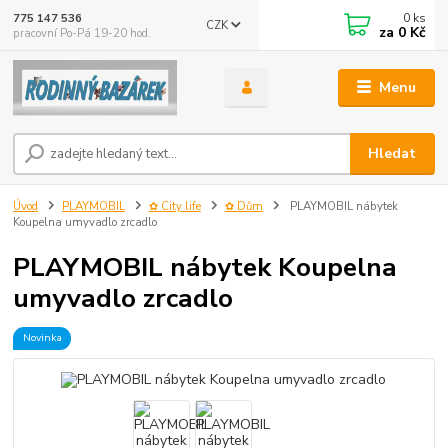
0
ks
775 147 536
CZK
za
0 Kč
pracovní Po-Pá 19-20 hod.
Menu
Hledat
Úvod
PLAYMOBIL
✿ City life
✿ Dům
PLAYMOBIL nábytek
Koupelna umyvadlo zrcadlo
PLAYMOBIL nábytek Koupelna
umyvadlo zrcadlo
Novinka