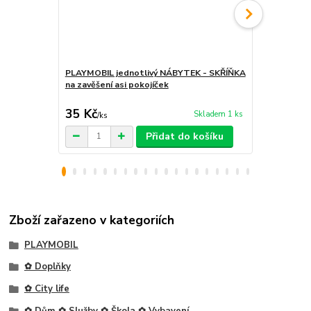
PLAYMOBIL jednotlivý NÁBYTEK - SKŘÍŇKA
PLAYMOBIL 
na zavěšení asi pokojíček
matrace pro 
35 Kč
85 Kč
Skladem 1 ks
/
ks
/
ks
Přidat do košíku
Zboží zařazeno v kategoriích
PLAYMOBIL
✿ Doplňky
✿ City life
✿ Dům ✿ Služby ✿ Škola ✿ Vybavení