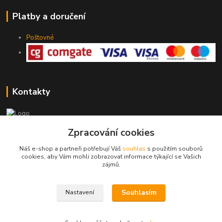
Platby a doručení
Poštovné
Kontakty
775 147 536
Zpracování cookies
pracovní Po-Pá 19-20 hod.
Náš e-shop a partneři potřebují Váš
souhlas
s použitím souborů
cookies, aby Vám mohli zobrazovat informace týkající se Vašich
rodinny.bazarek@seznam.cz
zájmů.
Souhlasím
Nastavení