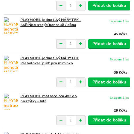
Přidat do košíku
PLAYMOBIL jednotlivý NÁBYTEK -
Skladem 1 ks
SKŘÍŇKA stojící kancelář / dílna
45 Kč
/
ks
Přidat do košíku
PLAYMOBIL jednotlivý NÁBYTEK
Skladem 1 ks
Přebalovací pult pro miminko
35 Kč
/
ks
Přidat do košíku
PLAYMOBIL matrace cca 4x3 do
Skladem 1 ks
postýlky - bílá
29 Kč
/
ks
Přidat do košíku