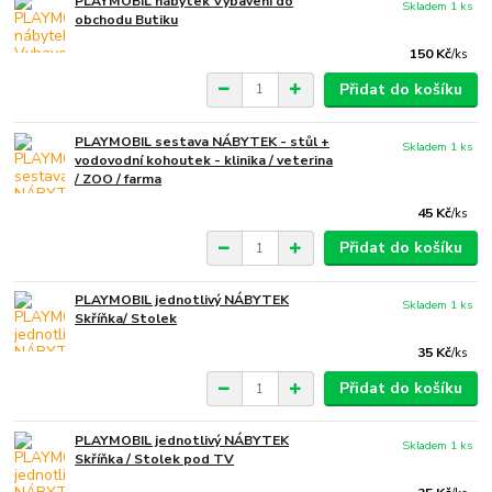
PLAYMOBIL nábytek Vybavení do
Skladem 1 ks
obchodu Butiku
150 Kč
/
ks
Přidat do košíku
PLAYMOBIL sestava NÁBYTEK - stůl +
Skladem 1 ks
vodovodní kohoutek - klinika / veterina
/ ZOO / farma
45 Kč
/
ks
Přidat do košíku
PLAYMOBIL jednotlivý NÁBYTEK
Skladem 1 ks
Skříňka/ Stolek
35 Kč
/
ks
Přidat do košíku
PLAYMOBIL jednotlivý NÁBYTEK
Skladem 1 ks
Skříňka / Stolek pod TV