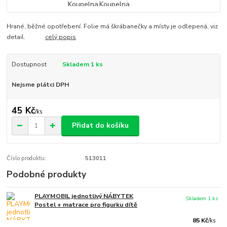
Hrané, běžné opotřebení. Folie má škrábanečky a místy je odlepená, viz
detail.
celý popis
Dostupnost
Skladem 1 ks
Nejsme plátci DPH
45 Kč
/
ks
Přidat do košíku
Číslo produktu:
513011
Podobné produkty
PLAYMOBIL jednotlivý NÁBYTEK
Skladem 1 ks
Postel + matrace pro figurku dítě
85 Kč
/
ks