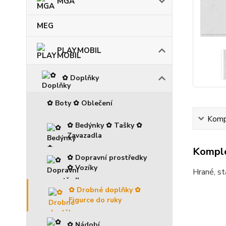
MGA
MEG
PLAYMOBIL
✿ Doplňky
✿ Boty ✿ Oblečení
Kompl
✿ Bedýnky ✿ Tašky ✿
Zavazadla
Komple
✿ Dopravní prostředky
✿ Vozíky
Hrané, st
✿ Drobné doplňky ✿
Figurce do ruky
✿ Nádobí