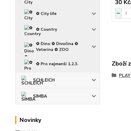
30 Kč
✿ City life
✿ Country
✿ Dino ✿ Divočina ✿
Veterina ✿ ZOO
Zboží 
✿ Pro nejmenší 1.2.3.
PLAY
SCHLEICH
SIMBA
Novinky