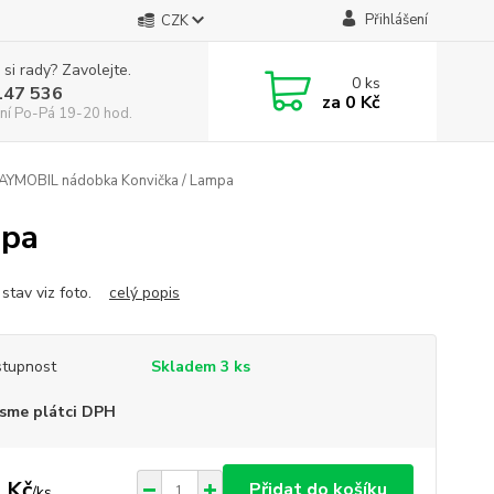
Přihlášení
CZK
 si rady? Zavolejte.
0
ks
147 536
za
0 Kč
ní Po-Pá 19-20 hod.
AYMOBIL nádobka Konvička / Lampa
mpa
 stav viz foto.
celý popis
tupnost
Skladem 3 ks
sme plátci DPH
 Kč
Přidat do košíku
/
ks