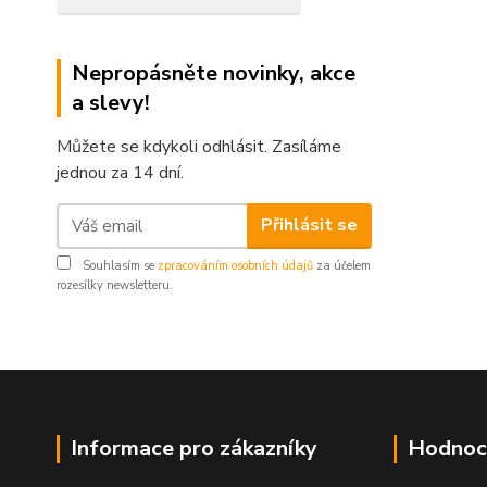
Nepropásněte novinky, akce
a slevy!
Můžete se kdykoli odhlásit. Zasíláme
jednou za 14 dní.
Přihlásit se
Souhlasím se
zpracováním osobních údajů
za účelem
rozesílky newsletteru.
Informace pro zákazníky
Hodnoc