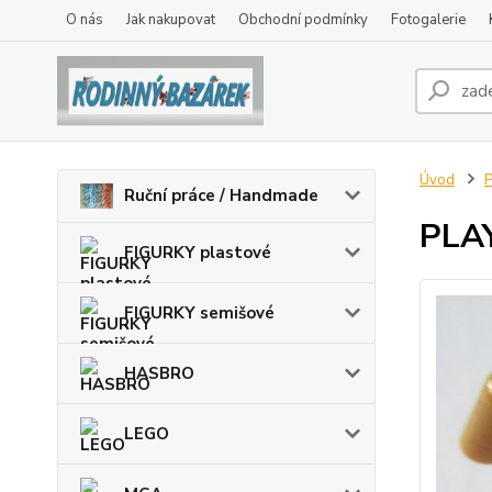
O nás
Jak nakupovat
Obchodní podmínky
Fotogalerie
Úvod
Ruční práce / Handmade
PLAY
FIGURKY plastové
FIGURKY semišové
HASBRO
LEGO