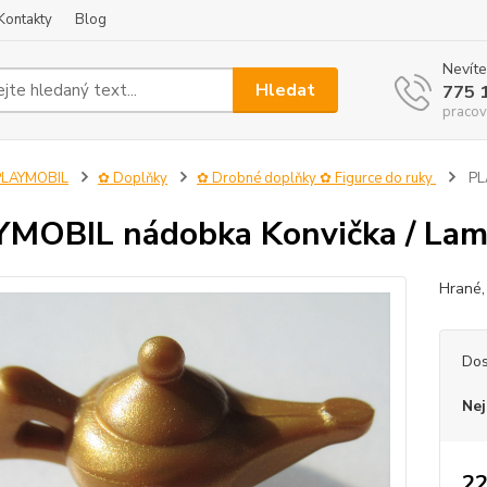
Kontakty
Blog
Nevíte
Hledat
775 
pracov
PLAYMOBIL
✿ Doplňky
✿ Drobné doplňky ✿ Figurce do ruky
PL
MOBIL nádobka Konvička / La
Hrané,
Dos
Nej
22