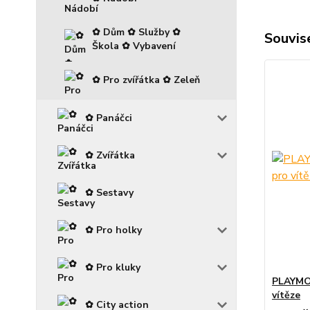
✿ Dům ✿ Služby ✿
Souvise
Škola ✿ Vybavení
✿ Pro zvířátka ✿ Zeleň
✿ Panáčci
✿ Zvířátka
✿ Sestavy
✿ Pro holky
✿ Pro kluky
PLAYMOB
vítěze
✿ City action