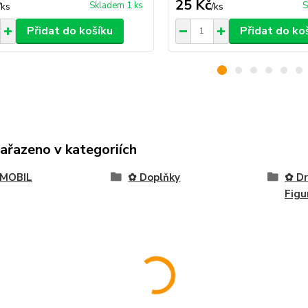
25 Kč
Skladem 1 ks
S
/
ks
/
ks
Přidat do košíku
Přidat do ko
zařazeno v kategoriích
MOBIL
✿ Doplňky
✿ Dr
Figu