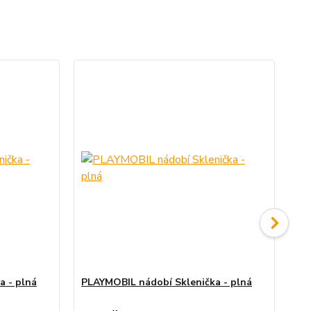
No
a - plná
PLAYMOBIL nádobí Sklenička - plná
PL