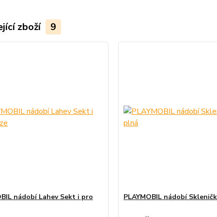
jící zboží
9
IL nádobí Lahev Sekt i pro
PLAYMOBIL nádobí Skleničk