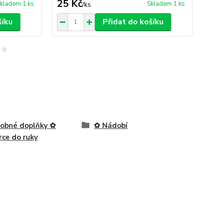
25 Kč
15
kladem 1 ks
Skladem 1 ks
/
ks
šíku
Přidat do košíku
obné doplňky ✿
✿ Nádobí
rce do ruky