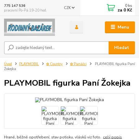
0
ks
775 147 536
CZK
za
0 Kč
pracovní Po-Pá 19-20 hod.
Menu
Hledat
Úvod
PLAYMOBIL
✿ Country
✿ Panáčci
PLAYMOBIL figurka Paní
Žokejka
PLAYMOBIL figurka Paní Žokejka
Hrané, běžné opotřebení, stav potisku, vlásků viz foto.
celý popis