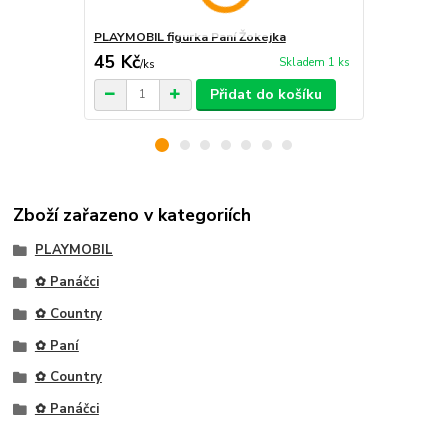
PLAYMOBIL figurka Paní Žokejka
PLAYMOBIL f
45 Kč
45 Kč
Skladem 1 ks
/
ks
/
ks
Přidat do košíku
Zboží zařazeno v kategoriích
PLAYMOBIL
✿ Panáčci
✿ Country
✿ Paní
✿ Country
✿ Panáčci