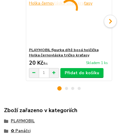
PLAYMOBIL figurka dítě bosá holčička
PLAYMOBIL f
Holka černovláska tričko kraťasy
Holka černov
20 Kč
30 Kč
Skladem 1 ks
/
ks
/
ks
Přidat do košíku
Zboží zařazeno v kategoriích
PLAYMOBIL
✿ Panáčci