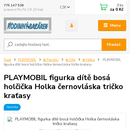
0
ks
775 147 536
CZK
za
0 Kč
pracovní Po-Pá 19-20 hod.
Menu
Hledat
Úvod
PLAYMOBIL
✿ Panáčci
✿ Dítě
✿ Holka
PLAYMOBIL
figurka dítě bosá holčička Holka černovláska tričko kraťasy
PLAYMOBIL figurka dítě bosá
holčička Holka černovláska tričko
kraťasy
Novinka