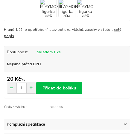
Hrané, běžné opotřebení, stav potisku, vlásků, záseky viz foto. .
celý
popis
Dostupnost
Skladem 1 ks
Nejsme plátci DPH
20 Kč
/
ks
Přidat do košíku
Číslo produktu:
280006
Kompletní specifikace