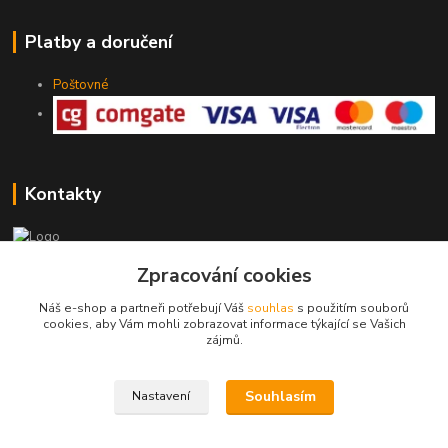
Platby a doručení
Poštovné
Kontakty
Zpracování cookies
775 147 536
pracovní Po-Pá 19-20 hod.
Náš e-shop a partneři potřebují Váš
souhlas
s použitím souborů
cookies, aby Vám mohli zobrazovat informace týkající se Vašich
rodinny.bazarek@seznam.cz
zájmů.
Souhlasím
Nastavení