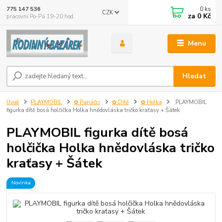
0
ks
775 147 536
CZK
za
0 Kč
pracovní Po-Pá 19-20 hod.
Menu
Hledat
Úvod
PLAYMOBIL
✿ Panáčci
✿ Dítě
✿ Holka
PLAYMOBIL
figurka dítě bosá holčička Holka hnědovláska tričko kraťasy + Šátek
PLAYMOBIL figurka dítě bosá
holčička Holka hnědovláska tričko
kraťasy + Šátek
Novinka