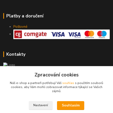
Platby a doručení
Poštovné
Kontakty
Zpracování cookies
775 147 536
pracovní Po-Pá 19-20 hod.
Náš e-shop a partneři potřebují Váš
souhlas
s použitím souborů
cookies, aby Vám mohli zobrazovat informace týkající se Vašich
rodinny.bazarek@seznam.cz
zájmů.
Souhlasím
Nastavení