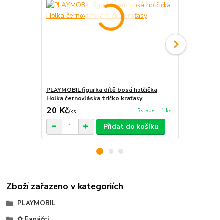
PLAYMOBIL figurka dítě bosá holčička
PLAYMOBIL f
Holka černovláska tričko kraťasy
Holka černov
20 Kč
30 Kč
Skladem 1 ks
/
ks
/
ks
Přidat do košíku
Zboží zařazeno v kategoriích
PLAYMOBIL
✿ Panáčci