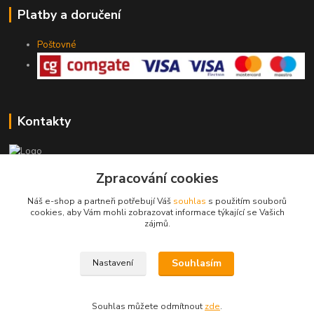
Platby a doručení
Poštovné
Kontakty
Zpracování cookies
775 147 536
pracovní Po-Pá 19-20 hod.
Náš e-shop a partneři potřebují Váš
souhlas
s použitím souborů
cookies, aby Vám mohli zobrazovat informace týkající se Vašich
rodinny.bazarek@seznam.cz
zájmů.
Souhlasím
Nastavení
Souhlas můžete odmítnout
zde
.