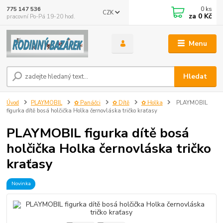
0
ks
775 147 536
CZK
za
0 Kč
pracovní Po-Pá 19-20 hod.
Menu
Hledat
Úvod
PLAYMOBIL
✿ Panáčci
✿ Dítě
✿ Holka
PLAYMOBIL
figurka dítě bosá holčička Holka černovláska tričko kraťasy
PLAYMOBIL figurka dítě bosá
holčička Holka černovláska tričko
kraťasy
Novinka