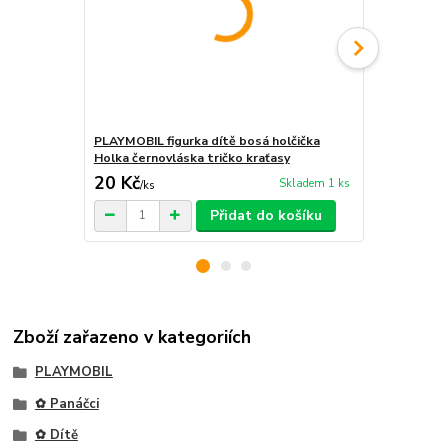
PLAYMOBIL figurka dítě bosá holčička
PLAYMOBIL f
Holka černovláska tričko kraťasy
Holka černov
20 Kč
30 Kč
Skladem 1 ks
/
ks
/
ks
Přidat do košíku
Zboží zařazeno v kategoriích
PLAYMOBIL
✿ Panáčci
✿ Dítě