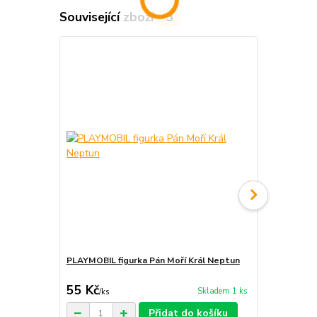
Související zboží
3
PLAYMOBIL figurka Pán Moří Král Neptun
PLAYMOBIL f
Mořský Koní
55 Kč
150 Kč
Skladem 1 ks
/
ks
/
ks
Přidat do košíku