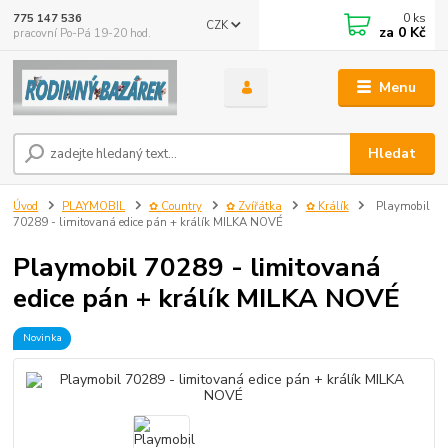
0
ks
775 147 536
CZK
za
0 Kč
pracovní Po-Pá 19-20 hod.
Menu
Hledat
Úvod
PLAYMOBIL
✿ Country
✿ Zvířátka
✿ Králík
Playmobil
70289 - limitovaná edice pán + králík MILKA NOVÉ
Playmobil 70289 - limitovaná
edice pán + králík MILKA NOVÉ
Novinka