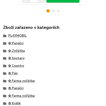
Zboží zařazeno v kategoriích
PLAYMOBIL
✿ Panáčci
✿ Zvířátka
✿ Sestavy
✿ Country
✿ Pán
✿ Farma zvířátka
✿ Panáčci
✿ Farma zvířátka
✿ Králík