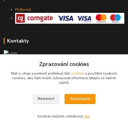
Poštovné
Kontakty
Zpracování cookies
775 147 536
pracovní Po-Pá 19-20 hod.
Náš e-shop a partneři potřebují Váš
souhlas
s použitím souborů
cookies, aby Vám mohli zobrazovat informace týkající se Vašich
rodinny.bazarek@seznam.cz
zájmů.
Souhlasím
Nastavení
Souhlas můžete odmítnout
zde
.
Vytvořeno na
Eshop-rychle.cz