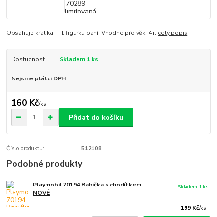
Obsahuje králíka + 1 figurku paní. Vhodné pro věk: 4+.
celý popis
Dostupnost
Skladem 1 ks
Nejsme plátci DPH
160 Kč
/
ks
Přidat do košíku
Číslo produktu:
512108
Podobné produkty
Playmobil 70194 Babička s chodítkem
Skladem 1 ks
NOVÉ
199 Kč
/
ks