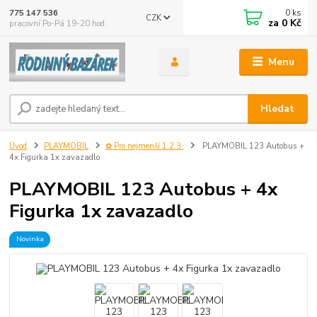
0
ks
775 147 536
CZK
za
0 Kč
pracovní Po-Pá 19-20 hod.
Menu
Hledat
Úvod
PLAYMOBIL
✿ Pro nejmenší 1.2.3.
PLAYMOBIL 123 Autobus +
4x Figurka 1x zavazadlo
PLAYMOBIL 123 Autobus + 4x
Figurka 1x zavazadlo
Novinka