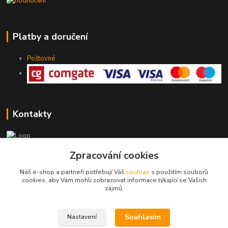
Platby a doručení
Poštovné
Kontakty
Zpracování cookies
775 147 536
pracovní Po-Pá 19-20 hod.
Náš e-shop a partneři potřebují Váš
souhlas
s použitím souborů
cookies, aby Vám mohli zobrazovat informace týkající se Vašich
rodinny.bazarek@seznam.cz
zájmů.
Souhlasím
Nastavení