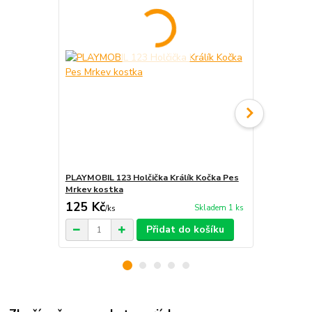
PLAYMOBIL 123 Holčička Králík Kočka Pes
PLAYMOBIL 1
Mrkev kostka
Holub Prasá
125 Kč
249 Kč
Skladem 1 ks
/
ks
/
ks
Přidat do košíku