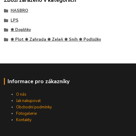
HASBRO
LPS
❀ Doplňky
❀ Plot ❀ Zahrada ❀ Zeleň ❀ Sníh ❀ Podložky
Informace pro zákazníky
O nás
Jak nakupovat
Obchodní podmínky
Fotogalerie
Kontakty