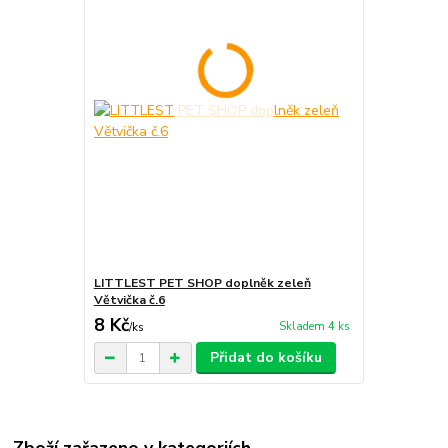
LITTLEST PET SHOP doplněk zeleň
Větvička č.6
8 Kč
Skladem 4 ks
/
ks
Přidat do košíku
Zboží zařazeno v kategoriích