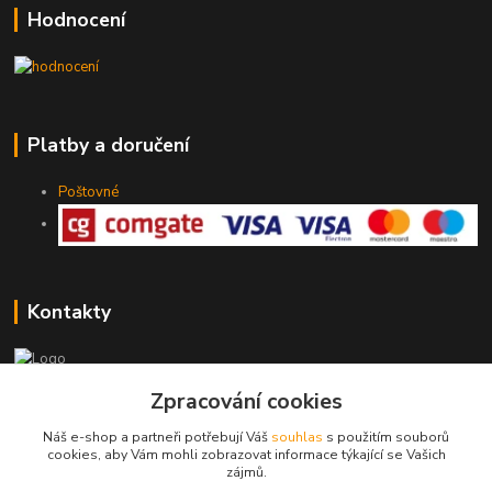
Hodnocení
Platby a doručení
Poštovné
Kontakty
Zpracování cookies
775 147 536
pracovní Po-Pá 19-20 hod.
Náš e-shop a partneři potřebují Váš
souhlas
s použitím souborů
cookies, aby Vám mohli zobrazovat informace týkající se Vašich
rodinny.bazarek@seznam.cz
zájmů.