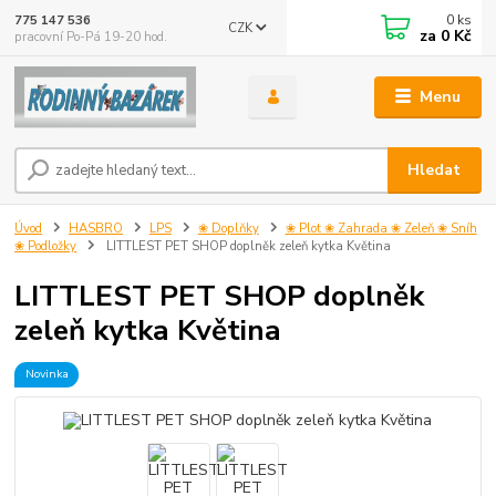
0
ks
775 147 536
CZK
za
0 Kč
pracovní Po-Pá 19-20 hod.
Menu
Hledat
Úvod
HASBRO
LPS
❀ Doplňky
❀ Plot ❀ Zahrada ❀ Zeleň ❀ Sníh
❀ Podložky
LITTLEST PET SHOP doplněk zeleň kytka Květina
LITTLEST PET SHOP doplněk
zeleň kytka Květina
Novinka