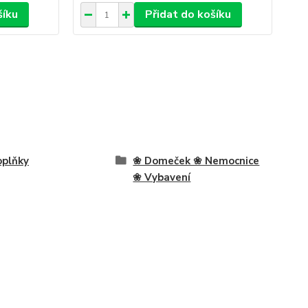
šíku
Přidat do košíku
plňky
❀ Domeček ❀ Nemocnice
❀ Vybavení