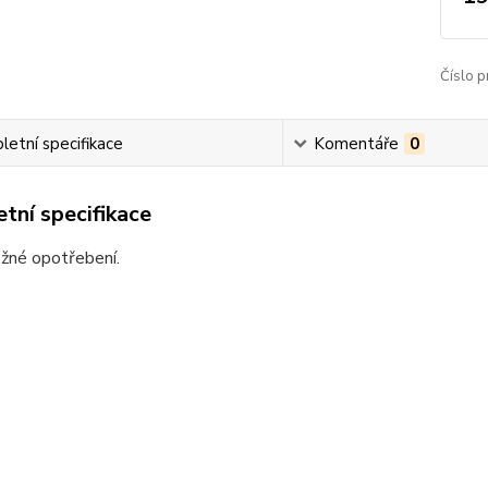
Číslo p
etní specifikace
Komentáře
0
tní specifikace
ěžné opotřebení.