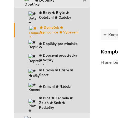
❀ Doplňky
❀ Boty ❀ Brýle ❀
Oblečení ❀ Ozdoby
❀ Domeček ❀
Nemocnice ❀ Vybavení
Kompl
❀ Doplňky pro miminka
Komple
❀ Dopravní prostředky
❀ Vozíky
Hrané, b
❀ Hračky ❀ Hřiště ❀
Sport
❀ Krmení ❀ Nádobí
❀ Plot ❀ Zahrada ❀
Zeleň ❀ Sníh ❀
Podložky