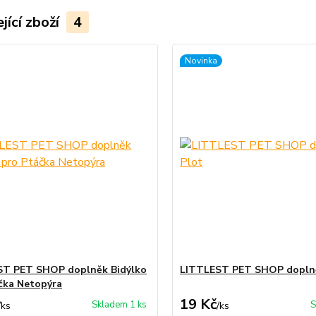
jící zboží
4
Novinka
ST PET SHOP doplněk Bidýlko
LITTLEST PET SHOP dopln
čka Netopýra
19 Kč
Skladem 1 ks
S
/
ks
/
ks