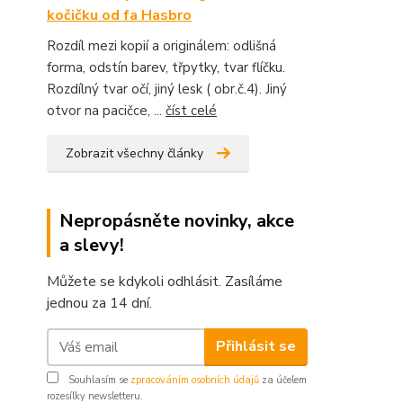
kočičku od fa Hasbro
Rozdíl mezi kopií a originálem: odlišná
forma, odstín barev, třpytky, tvar flíčku.
Rozdílný tvar očí, jiný lesk ( obr.č.4). Jiný
otvor na pacičce, ...
číst celé
Zobrazit všechny články
Nepropásněte novinky, akce
a slevy!
Můžete se kdykoli odhlásit. Zasíláme
jednou za 14 dní.
Přihlásit se
Souhlasím se
zpracováním osobních údajů
za účelem
rozesílky newsletteru.