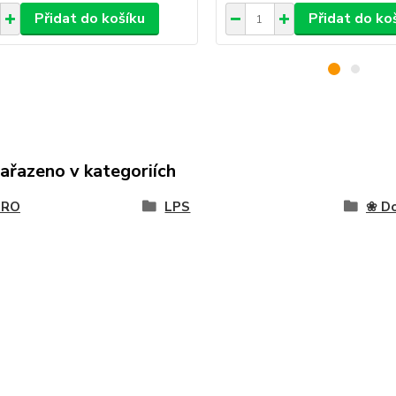
Přidat do košíku
Přidat do ko
zařazeno v kategoriích
BRO
LPS
❀ Do