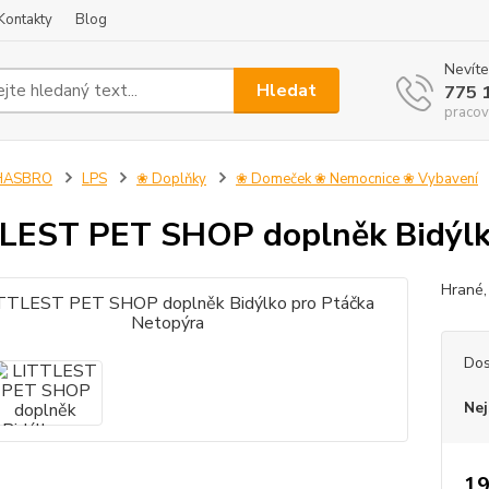
Kontakty
Blog
Nevíte
Hledat
775 
pracov
HASBRO
LPS
❀ Doplňky
❀ Domeček ❀ Nemocnice ❀ Vybavení
LEST PET SHOP doplněk Bidýlk
Hrané
Dos
Nej
19