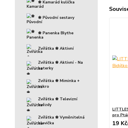
❀ Kamarád kulička
Souvise
❀ Původní sestavy
❀ Panenka Blythe
Zvířátka ❀ Aktivní
Zvířátka ❀ Aktivní - Na
baterky
Zvířátka ❀ Miminka +
mikro
Zvířátka ❀ Televizní
hvězdy
LITTLE
pro Ptá
Zvířátka ❀ Vyměnitelná
19 Kč
hlavička