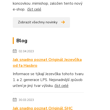
koncovkou .mimishop, založen tento nový
e-shop.
číst celé
Zobrazit všechny novinky
Blog
02.04.2023
Jak snadno poznat Originál Jezevčíka
od fa Hasbro
Informace se týkají Jezevčíka tohoto tvaru
1. a 2. generace LPS. Nejsnadnější způsob
určení je jiný tvar výlisku.
číst celé
30.03.2023
Jak snadno poznat Originál SHC