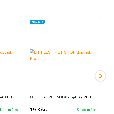
Novinka
No
ěk Plot
LITTLEST PET SHOP doplněk Plot
LI
19 Kč
10
kladem 2 ks
Skladem 1 ks
/
ks