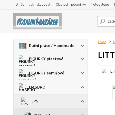
O nás
Jak nakupovat
Obchodní podmínky
Fotogalerie
Úvod
Ruční práce / Handmade
LITT
FIGURKY plastové
FIGURKY semišové
HASBRO
LPS