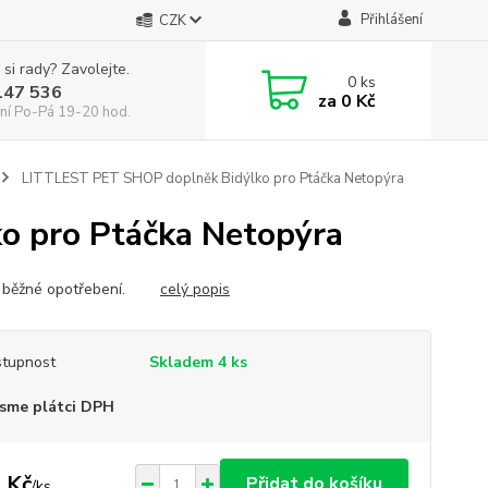
Přihlášení
CZK
 si rady? Zavolejte.
0
ks
147 536
za
0 Kč
ní Po-Pá 19-20 hod.
LITTLEST PET SHOP doplněk Bidýlko pro Ptáčka Netopýra
o pro Ptáčka Netopýra
, běžné opotřebení.
celý popis
tupnost
Skladem 4 ks
sme plátci DPH
 Kč
Přidat do košíku
/
ks