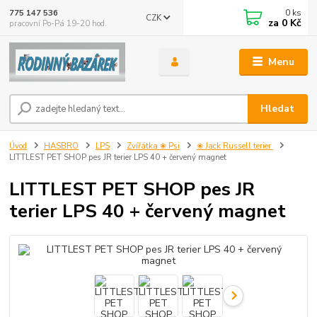
0
ks
775 147 536
CZK
za
0 Kč
pracovní Po-Pá 19-20 hod.
Menu
Hledat
Úvod
HASBRO
LPS
Zvířátka ❀ Psi
❀ Jack Russell terier
LITTLEST PET SHOP pes JR terier LPS 40 + červený magnet
LITTLEST PET SHOP pes JR
terier LPS 40 + červený magnet