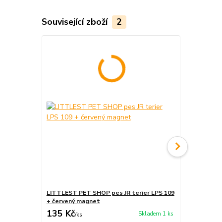
Související zboží
2
LITTLEST PET SHOP pes JR terier LPS 109
LITTLEST PE
+ červený magnet
2886
135 Kč
135 Kč
Skladem 1 ks
/
ks
/
ks