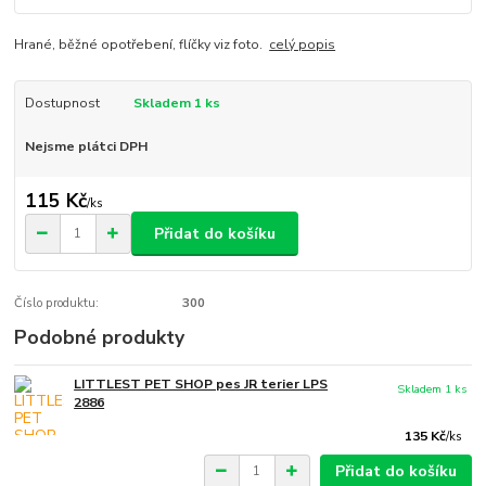
Hrané, běžné opotřebení, flíčky viz foto.
celý popis
Dostupnost
Skladem 1 ks
Nejsme plátci DPH
115 Kč
/
ks
Přidat do košíku
Číslo produktu:
300
Podobné produkty
LITTLEST PET SHOP pes JR terier LPS
Skladem 1 ks
2886
135 Kč
/
ks
Přidat do košíku