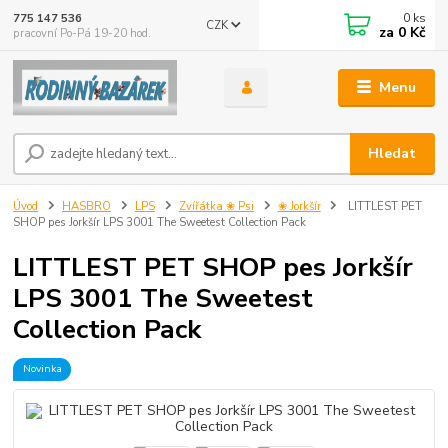
0
ks
775 147 536
CZK
za
0 Kč
pracovní Po-Pá 19-20 hod.
Menu
Hledat
Úvod
HASBRO
LPS
Zvířátka ❀ Psi
❀ Jorkšír
LITTLEST PET
SHOP pes Jorkšír LPS 3001 The Sweetest Collection Pack
LITTLEST PET SHOP pes Jorkšír
LPS 3001 The Sweetest
Collection Pack
Novinka