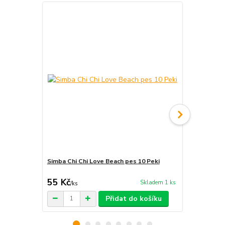
Simba Chi Chi Love Beach pes 10 Peki
Simba Chi C
Spani č.24
55 Kč
49 Kč
Skladem 1 ks
/
ks
/
ks
Přidat do košíku