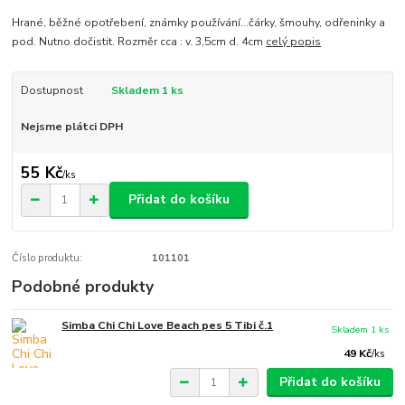
Hrané, běžné opotřebení, známky používání...čárky, šmouhy, odřeninky a
pod. Nutno dočistit. Rozměr cca : v. 3,5cm d. 4cm
celý popis
Dostupnost
Skladem 1 ks
Nejsme plátci DPH
55 Kč
/
ks
Přidat do košíku
Číslo produktu:
101101
Podobné produkty
Simba Chi Chi Love Beach pes 5 Tibi č.1
Skladem 1 ks
49 Kč
/
ks
Přidat do košíku