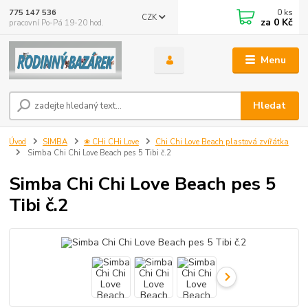
0
ks
775 147 536
CZK
za
0 Kč
pracovní Po-Pá 19-20 hod.
Menu
Hledat
Úvod
SIMBA
❀ CHi CHi Love
Chi Chi Love Beach plastová zvířátka
Simba Chi Chi Love Beach pes 5 Tibi č.2
Simba Chi Chi Love Beach pes 5
Tibi č.2