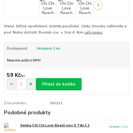
Hrané, běžné opotřebení, známky používání...čárky, šmouhy, odřeninky a
pod. Nutno dočistit. Rozměr cca : v. 3cm d. 4cm
celý popis
Dostupnost
Skladem 1 ks
Nejsme plátci DPH
59 Kč
/
ks
Přidat do košíku
Číslo produktu:
101112
Podobné produkty
Simba Chi Chi Love Beach pes 5 Tibi č.1
Skladem 1 ks