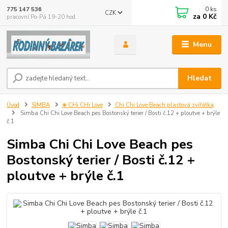
0
ks
775 147 536
CZK
za
0 Kč
pracovní Po-Pá 19-20 hod.
Menu
Hledat
Úvod
SIMBA
❀ CHi CHi Love
Chi Chi Love Beach plastová zvířátka
Simba Chi Chi Love Beach pes Bostonský terier / Bosti č.12 + ploutve + brýle
č.1
Simba Chi Chi Love Beach pes
Bostonský terier / Bosti č.12 +
ploutve + brýle č.1