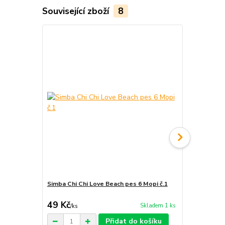
Související zboží
8
Simba Chi Chi Love Beach pes 6 Mopi č.1
Simba Chi C
49 Kč
55 Kč
Skladem 1 ks
/
ks
/
ks
Přidat do košíku