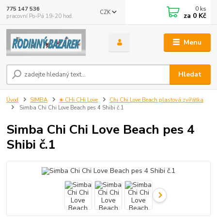
0
ks
775 147 536
CZK
za
0 Kč
pracovní Po-Pá 19-20 hod.
Menu
Hledat
Úvod
SIMBA
❀ CHi CHi Love
Chi Chi Love Beach plastová zvířátka
Simba Chi Chi Love Beach pes 4 Shibi č.1
Simba Chi Chi Love Beach pes 4
Shibi č.1