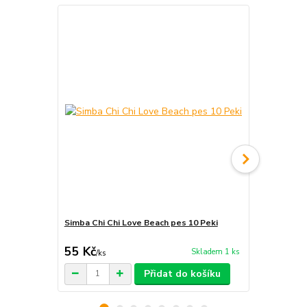
Simba Chi Chi Love Beach pes 10 Peki
Simba Chi C
Spani č.24
55 Kč
49 Kč
Skladem 1 ks
/
ks
/
ks
Přidat do košíku