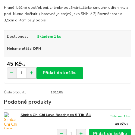
Hrané, běžné opotřebení, známky používání...čárky, šmouhy, odřeninky a
pod. Nutno dočistit. ( barevně je stejný, jako Shibi č.2) Rozměr cca : v.
3,5cm d. 4cm
celý popis
Dostupnost
Skladem 1 ks
Nejsme plátci DPH
45 Kč
/
ks
Přidat do košíku
Číslo produktu:
101105
Podobné produkty
Simba Chi Chi Love Beach pes 5 Tibi č.1
Skladem 1 ks
49 Kč
/
ks
Přidat do košíku