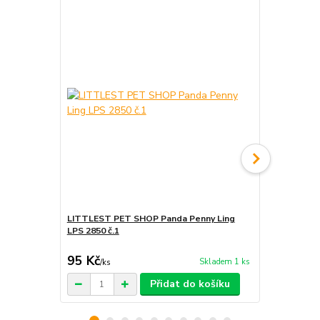
LITTLEST PET SHOP Panda Penny Ling
LITTLEST P
LPS 2850 č.1
3053
95 Kč
149 Kč
Skladem 1 ks
/
ks
/
ks
Přidat do košíku