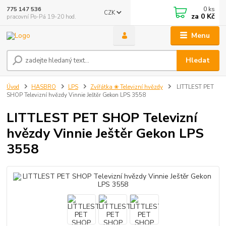
0
ks
775 147 536
CZK
za
0 Kč
pracovní Po-Pá 19-20 hod.
Menu
Hledat
Úvod
HASBRO
LPS
Zvířátka ❀ Televizní hvězdy
LITTLEST PET
SHOP Televizní hvězdy Vinnie Ještěr Gekon LPS 3558
LITTLEST PET SHOP Televizní
hvězdy Vinnie Ještěr Gekon LPS
3558