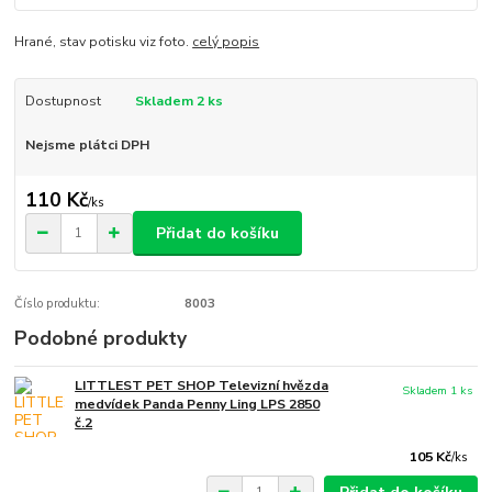
Hrané, stav potisku viz foto.
celý popis
Dostupnost
Skladem 2 ks
Nejsme plátci DPH
110 Kč
/
ks
Přidat do košíku
Číslo produktu:
8003
Podobné produkty
LITTLEST PET SHOP Televizní hvězda
Skladem 1 ks
medvídek Panda Penny Ling LPS 2850
č.2
105 Kč
/
ks