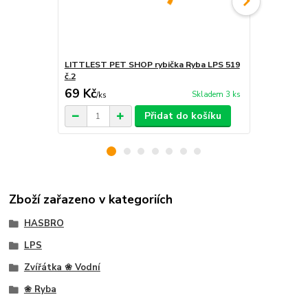
LITTLEST PET SHOP rybička Ryba LPS 519
LITTLEST PE
č.2
č.1
69 Kč
65 Kč
Skladem 3 ks
/
ks
/
ks
Přidat do košíku
Zboží zařazeno v kategoriích
HASBRO
LPS
Zvířátka ❀ Vodní
❀ Ryba