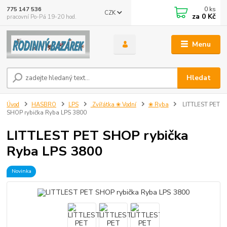
0
ks
775 147 536
CZK
za
0 Kč
pracovní Po-Pá 19-20 hod.
Menu
Hledat
Úvod
HASBRO
LPS
Zvířátka ❀ Vodní
❀ Ryba
LITTLEST PET
SHOP rybička Ryba LPS 3800
LITTLEST PET SHOP rybička
Ryba LPS 3800
Novinka