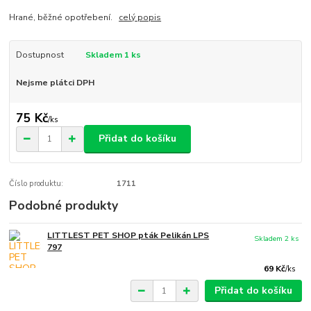
Hrané, běžné opotřebení.
celý popis
Dostupnost
Skladem 1 ks
Nejsme plátci DPH
75 Kč
/
ks
Přidat do košíku
Číslo produktu:
1711
Podobné produkty
LITTLEST PET SHOP pták Pelikán LPS
Skladem 2 ks
797
69 Kč
/
ks
Přidat do košíku