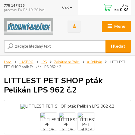
0
ks
775 147 536
CZK
za
0 Kč
pracovní Po-Pá 19-20 hod.
Menu
Hledat
Úvod
HASBRO
LPS
Zvířátka ❀ Ptáci
❀ Pelikán
LITTLEST
PET SHOP pták Pelikán LPS 962 č.2
LITTLEST PET SHOP pták
Pelikán LPS 962 č.2