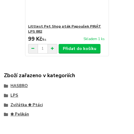
Littlest Pet Shop pták Papoušek PIRÁT
LPS 882
99 Kč
Skladem 1 ks
/
ks
Přidat do košíku
Zboží zařazeno v kategoriích
HASBRO
LPS
Zvířátka ❀ Ptáci
❀ Pelikán