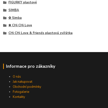
FIGURKY plastové
SIMBA
✿ Simba
❀ CHi CHi Love
CHi CHi Love & Friends plastová zvířátka
Informace pro zákazníky
O nás
Jak nakupovat
Obchodní podmínky
Fotogalerie
Kontakty