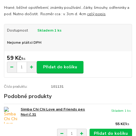
Hrané, běžné opotřebení, známky používání...čárky, šmouhy, odřeninky a
pod. Nutno dočistit. Rozměr cca : v. 3cm d. 4cm
celý popis
Dostupnost
Skladem 1 ks
Nejsme plátci DPH
59 Kč
/
ks
Přidat do košíku
Číslo produktu:
101131
Podobné produkty
Simba Chi Chi Love and Friends pes
Skladem 1 ks
Nori č.31
55 Kč
/
ks
Přidat do košíku