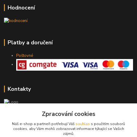
Hodnocení
Platby a doručení
Poštovné
Kontakty
Zpracování cookies
775 147 536
pracovní Po-Pá 19-20 hod.
Náš e-shop a partneři potřebují Váš
souhlas
s použitím souborů
cookies, aby Vám mohli zobrazovat informace týkající se Vašich
rodinny.bazarek@seznam.cz
zájmů.