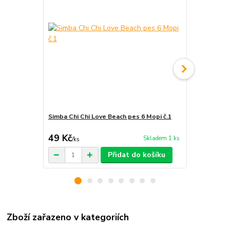
Simba Chi Chi Love Beach pes 6 Mopi č.1
Simba Chi C
49 Kč
55 Kč
Skladem 1 ks
/
ks
/
ks
Přidat do košíku
Zboží zařazeno v kategoriích