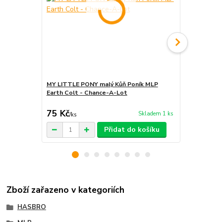
MY LITTLE PONY malý Kůň Poník MLP
MY LITTLE 
Earth Colt - Chance-A-Lot
Earth Colt -
75 Kč
70 Kč
Skladem 1 ks
/
ks
/
ks
Přidat do košíku
Zboží zařazeno v kategoriích
HASBRO