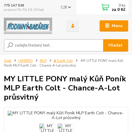
0
ks
775 147 536
CZK
za
0 Kč
pracovní Po-Pá 19-20 hod.
Menu
Hledat
Úvod
HASBRO
MLP
✿ Earth Colt
MY LITTLE PONY malý Kůň
Poník MLP Earth Colt - Chance-A-Lot průsvitný
MY LITTLE PONY malý Kůň Poník
MLP Earth Colt - Chance-A-Lot
průsvitný