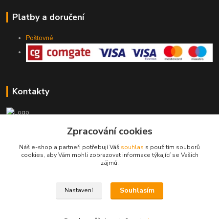
Platby a doručení
Poštovné
Kontakty
Zpracování cookies
775 147 536
pracovní Po-Pá 19-20 hod.
Náš e-shop a partneři potřebují Váš
souhlas
s použitím souborů
cookies, aby Vám mohli zobrazovat informace týkající se Vašich
rodinny.bazarek@seznam.cz
zájmů.
Souhlasím
Nastavení