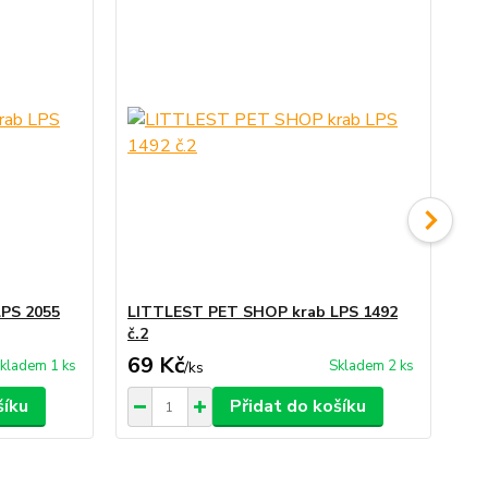
PS 2055
LITTLEST PET SHOP krab LPS 1492
LI
č.2
ma
69 Kč
79
kladem 1 ks
Skladem 2 ks
/
ks
šíku
Přidat do košíku