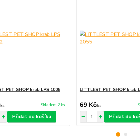
ST PET SHOP krab LPS 1008
LITTLEST PET SHOP krab L
69 Kč
Skladem 2 ks
S
/
ks
/
ks
Přidat do košíku
Přidat do ko