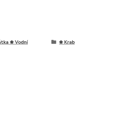
átka ❀ Vodní
❀ Krab