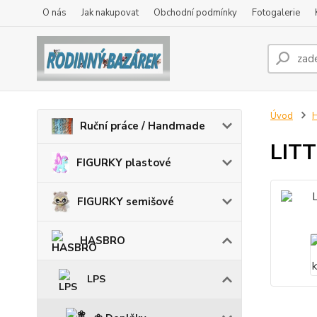
O nás
Jak nakupovat
Obchodní podmínky
Fotogalerie
Úvod
Ruční práce / Handmade
LITT
FIGURKY plastové
FIGURKY semišové
HASBRO
LPS