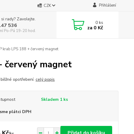
Přihlášení
CZK
 si rady? Zavolejte.
0
ks
147 536
za
0 Kč
ní Po-Pá 19-20 hod.
krab LPS 188 + červený magnet
 červený magnet
 běžné opotřebení.
celý popis
tupnost
Skladem 1 ks
sme plátci DPH
 Kč
Přidat do košíku
/
ks