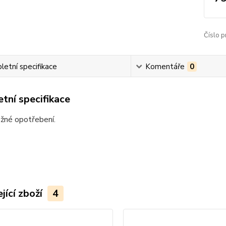
Číslo p
etní specifikace
Komentáře
0
tní specifikace
žné opotřebení.
jící zboží
4