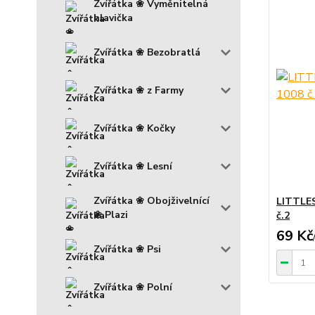
Zvířátka ❀ Vyměnitelná
hlavička
Zvířátka ❀ Bezobratlá
Zvířátka ❀ z Farmy
Zvířátka ❀ Kočky
Zvířátka ❀ Lesní
Zvířátka ❀ Obojživelnící
LITTLE
❀ Plazi
č.2
69 Kč
Zvířátka ❀ Psi
Zvířátka ❀ Polní