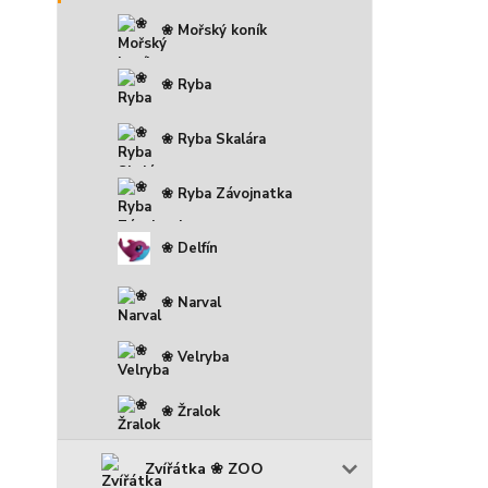
❀ Mořský koník
❀ Ryba
❀ Ryba Skalára
❀ Ryba Závojnatka
❀ Delfín
❀ Narval
❀ Velryba
❀ Žralok
Zvířátka ❀ ZOO