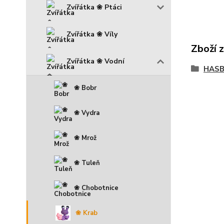
Zvířátka ❀ Ptáci
Zvířátka ❀ Víly
Zboží 
Zvířátka ❀ Vodní
HAS
❀ Bobr
❀ Vydra
❀ Mrož
❀ Tuleň
❀ Chobotnice
❀ Krab