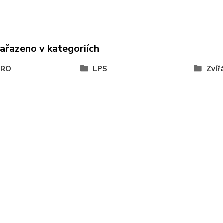
zařazeno v kategoriích
BRO
LPS
Zvíř