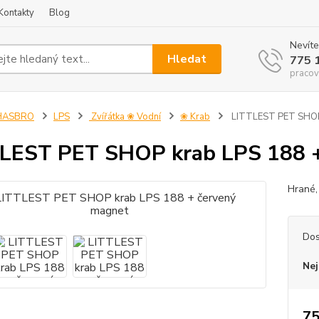
Kontakty
Blog
Nevíte
Hledat
775 
pracov
HASBRO
LPS
Zvířátka ❀ Vodní
❀ Krab
LITTLEST PET SHOP 
LEST PET SHOP krab LPS 188 +
Hrané,
Dos
Nej
75