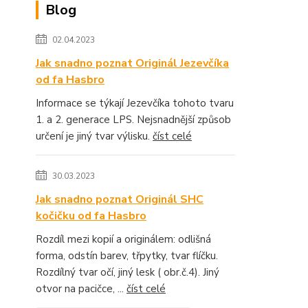
Blog
02.04.2023
Jak snadno poznat Originál Jezevčíka
od fa Hasbro
Informace se týkají Jezevčíka tohoto tvaru
1. a 2. generace LPS. Nejsnadnější způsob
určení je jiný tvar výlisku.
číst celé
30.03.2023
Jak snadno poznat Originál SHC
kočičku od fa Hasbro
Rozdíl mezi kopií a originálem: odlišná
forma, odstín barev, třpytky, tvar flíčku.
Rozdílný tvar očí, jiný lesk ( obr.č.4). Jiný
otvor na pacičce, ...
číst celé