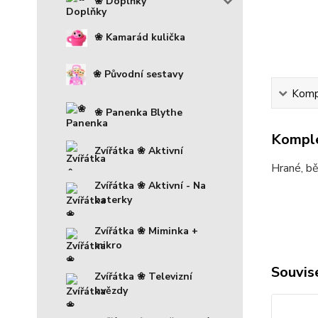
❀ Doplňky
❀ Kamarád kulička
❀ Původní sestavy
Kompl
❀ Panenka Blythe
Komple
Zvířátka ❀ Aktivní
Hrané, bě
Zvířátka ❀ Aktivní - Na
baterky
Zvířátka ❀ Miminka +
mikro
Souvise
Zvířátka ❀ Televizní
hvězdy