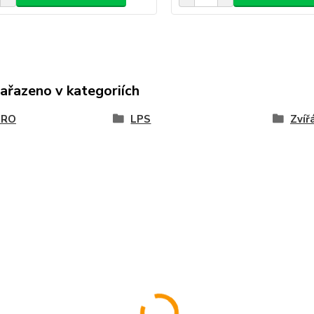
zařazeno v kategoriích
BRO
LPS
Zvíř