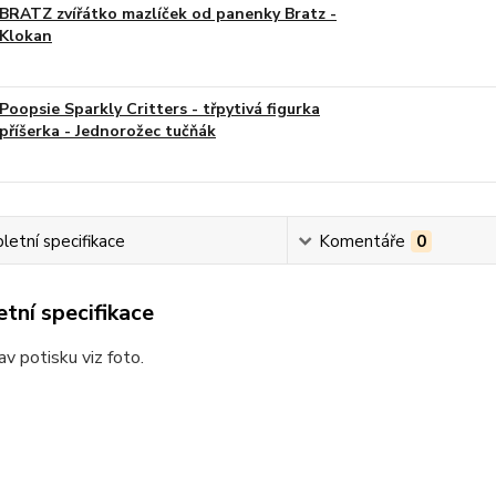
BRATZ zvířátko mazlíček od panenky Bratz -
Klokan
Poopsie Sparkly Critters - třpytivá figurka
příšerka - Jednorožec tučňák
etní specifikace
Komentáře
0
tní specifikace
av potisku viz foto.