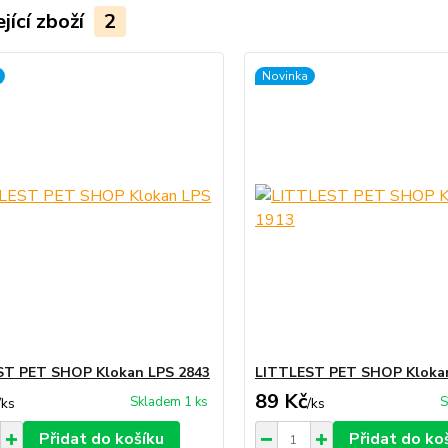
jící zboží
2
Novinka
ST PET SHOP Klokan LPS 2843
LITTLEST PET SHOP Klokan
89 Kč
Skladem 1 ks
S
/
ks
/
ks
Přidat do košíku
Přidat do ko