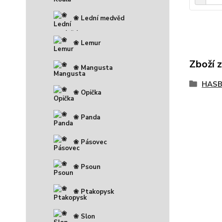
❀ Lední medvěd
❀ Lemur
Zboží 
❀ Mangusta
HAS
❀ Opička
❀ Panda
❀ Pásovec
❀ Psoun
❀ Ptakopysk
❀ Slon