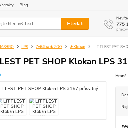
Kontakty
Blog
Nevíte
Hledat
775 
pracov
HASBRO
LPS
Zvířátka ❀ ZOO
❀ Klokan
LITTLEST PET SHOP
LEST PET SHOP Klokan LPS 315
Hrané, 
Dos
Nej
95