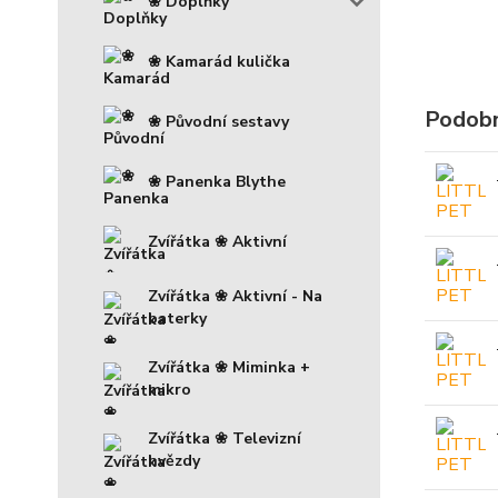
❀ Doplňky
❀ Kamarád kulička
Podobn
❀ Původní sestavy
❀ Panenka Blythe
Zvířátka ❀ Aktivní
Zvířátka ❀ Aktivní - Na
baterky
Zvířátka ❀ Miminka +
mikro
Zvířátka ❀ Televizní
hvězdy