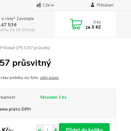
Přihlášení
CZK
 si rady? Zavolejte.
0
ks
147 536
za
0 Kč
ní Po-Pá 19-20 hod.
 Klokan LPS 3157 průsvitný
7 průsvitný
stav potisku viz foto.
celý popis
tupnost
Skladem 1 ks
sme plátci DPH
 Kč
Přidat do košíku
/
ks