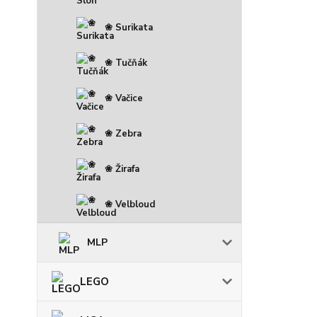
❀ Surikata
❀ Tučňák
❀ Vačice
❀ Zebra
❀ Žirafa
❀ Velbloud
MLP
LEGO