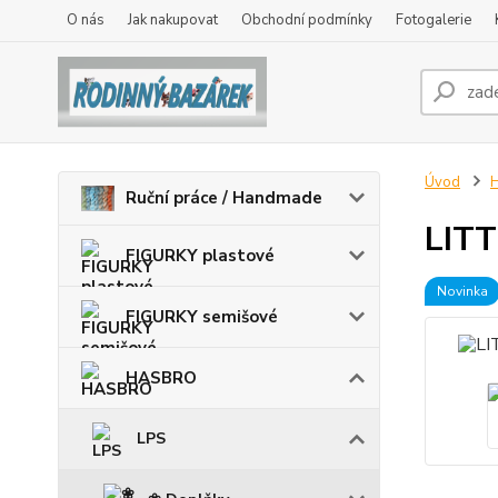
O nás
Jak nakupovat
Obchodní podmínky
Fotogalerie
Úvod
Ruční práce / Handmade
LITT
FIGURKY plastové
Novinka
FIGURKY semišové
HASBRO
LPS