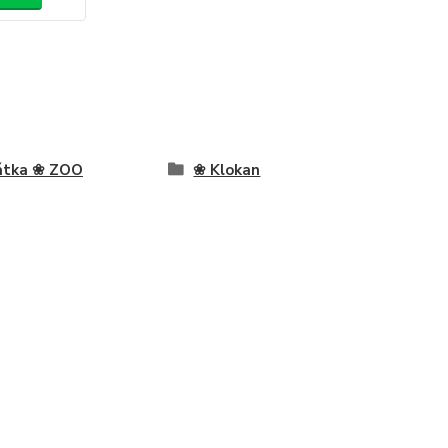
átka ❀ ZOO
❀ Klokan