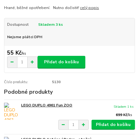
Hrané, běžné opotřebení. Nutno dočistit!
celý popis
Dostupnost
Skladem 3 ks
Nejsme plátci DPH
55 Kč
/
ks
Přidat do košíku
Číslo produktu:
5130
Podobné produkty
LEGO DUPLO 4961 Fun ZOO
Skladem 1 ks
699 Kč
/
ks
Přidat do košíku