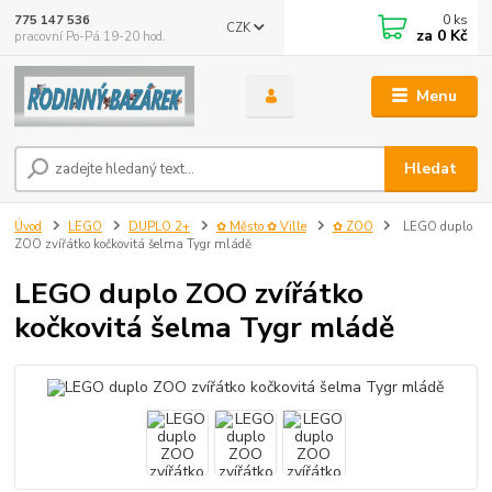
0
ks
775 147 536
CZK
za
0 Kč
pracovní Po-Pá 19-20 hod.
Menu
Hledat
Úvod
LEGO
DUPLO 2+
✿ Město ✿ Ville
✿ ZOO
LEGO duplo
ZOO zvířátko kočkovitá šelma Tygr mládě
LEGO duplo ZOO zvířátko
kočkovitá šelma Tygr mládě