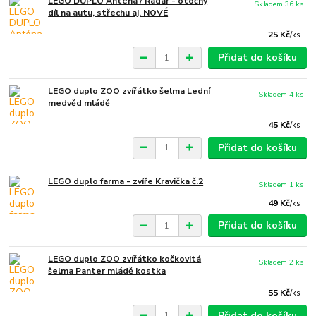
LEGO DUPLO Anténa / Radar - otočný
Skladem 36 ks
díl na autu, střechu aj. NOVÉ
25 Kč
/
ks
Přidat do košíku
LEGO duplo ZOO zvířátko šelma Lední
Skladem 4 ks
medvěd mládě
45 Kč
/
ks
Přidat do košíku
LEGO duplo farma - zvíře Kravička č.2
Skladem 1 ks
49 Kč
/
ks
Přidat do košíku
LEGO duplo ZOO zvířátko kočkovitá
Skladem 2 ks
šelma Panter mládě kostka
55 Kč
/
ks
Přidat do košíku