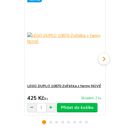
LEGO DUPLO 10870 Zvířátka z farmy NOVÉ
LEGO DUPLO
425 Kč
799 Kč
Skladem 2 ks
/
ks
/
ks
Přidat do košíku