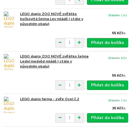
LEGO duplo ZOO NOVÉ zvířátko
Skladem 1 ks
kočkovitá šelma Lev mládě ( stále v
původním obalu)
55 Kč
/
ks
Přidat do košíku
LEGO duplo ZOO NOVÉ zvířátko šelma
Skladem 4 ks
Lední medvěd mládě ( stále v
původním obalu)
55 Kč
/
ks
Přidat do košíku
LEGO duplo farma - zvíře Osel č.2
Skladem 1 ks
35 Kč
/
ks
Přidat do košíku