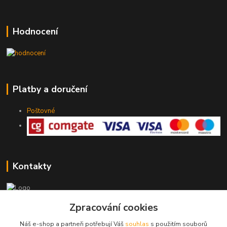
Hodnocení
Platby a doručení
Poštovné
Kontakty
Zpracování cookies
775 147 536
pracovní Po-Pá 19-20 hod.
Náš e-shop a partneři potřebují Váš
souhlas
s použitím souborů