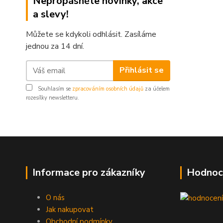
Nepropásněte novinky, akce
a slevy!
Můžete se kdykoli odhlásit. Zasíláme
jednou za 14 dní.
Přihlásit se
Souhlasím se
zpracováním osobních údajů
za účelem
rozesílky newsletteru.
Informace pro zákazníky
Hodnoc
O nás
Jak nakupovat
Obchodní podmínky