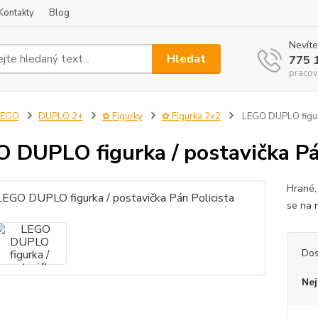
Kontakty
Blog
Nevíte
Hledat
775 
pracov
LEGO
DUPLO 2+
✿ Figurky
✿ Figurka 2x2
LEGO DUPLO figurk
 DUPLO figurka / postavička Pá
Hrané,
se n
Dos
Nej