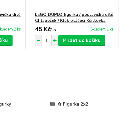
vička dítě
LEGO DUPLO figurka / postavička dítě
LE
Chlapeček / Kluk otáčecí Kšiltovka
Chl
45 Kč
45
kladem 2 ks
Skladem 1 ks
/
ks
šíku
Přidat do košíku
gurky
✿ Figurka 2x2