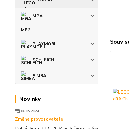
MGA
MEG
Souvise
PLAYMOBIL
SCHLEICH
SIMBA
Novinky
06.05.2024
Změna provozovatele
Dobrý den, od 1.5. 2024 je dočasná změna