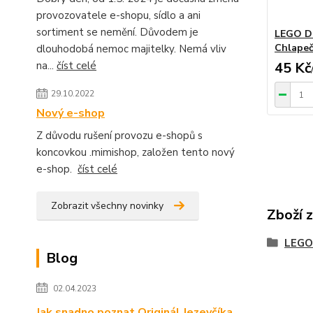
provozovatele e-shopu, sídlo a ani
sortiment se nemění. Důvodem je
LEGO DU
Chlapeč
dlouhodobá nemoc majitelky. Nemá vliv
na...
číst celé
45 Kč
29.10.2022
Nový e-shop
Z důvodu rušení provozu e-shopů s
koncovkou .mimishop, založen tento nový
e-shop.
číst celé
Zobrazit všechny novinky
Zboží 
LEGO
Blog
02.04.2023
Jak snadno poznat Originál Jezevčíka