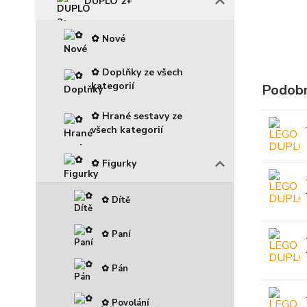
DUPLO 2+
✿ Nové
✿ Doplňky ze všech
kategorií
Podobn
✿ Hrané sestavy ze
všech kategorií
✿ Figurky
✿ Dítě
✿ Paní
✿ Pán
✿ Povolání