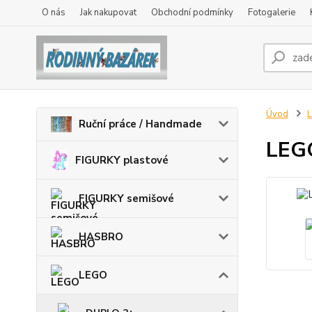
O nás
Jak nakupovat
Obchodní podmínky
Fotogalerie
Úvod
Ruční práce / Handmade
LEGO
FIGURKY plastové
FIGURKY semišové
HASBRO
LEGO