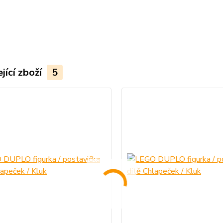
jící zboží
5