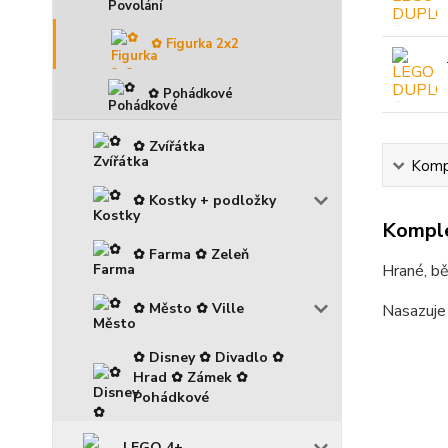
✿ Figurka 2x2
✿ Pohádkové
✿ Zvířátka
Kompl
✿ Kostky + podložky
Komple
✿ Farma ✿ Zeleň
Hrané, bě
✿ Město ✿ Ville
Nasazuje
✿ Disney ✿ Divadlo ✿
Hrad ✿ Zámek ✿
Pohádkové
LEGO 4+