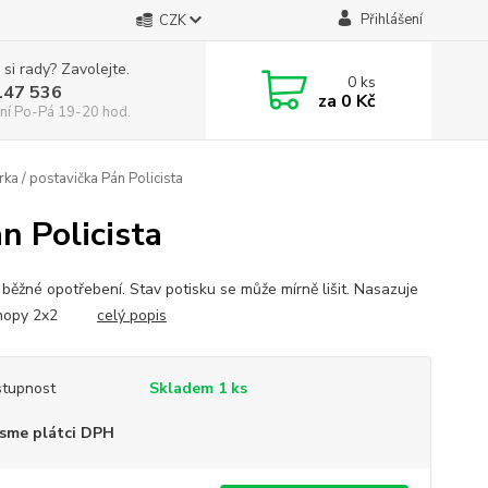
Přihlášení
CZK
 si rady? Zavolejte.
0
ks
147 536
za
0 Kč
ní Po-Pá 19-20 hod.
a / postavička Pán Policista
n Policista
 běžné opotřebení. Stav potisku se může mírně lišit. Nasazuje
a nopy 2x2
celý popis
tupnost
Skladem 1 ks
sme plátci DPH