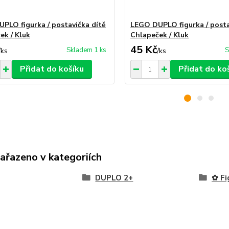
PLO figurka / postavička dítě
LEGO DUPLO figurka / posta
ek / Kluk
Chlapeček / Kluk
45 Kč
Skladem 1 ks
S
/
ks
/
ks
Přidat do košíku
Přidat do ko
zařazeno v kategoriích
DUPLO 2+
✿ Fi