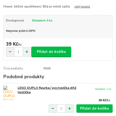
Hrané, běžné opotřebení. Bílá je mírně zašlá.
celý popis
Dostupnost
Skladem 3 ks
Nejsme plátci DPH
39 Kč
/
ks
Přidat do košíku
Číslo produktu:
5505
Podobné produkty
LEGO DUPLO figurka / postavička dítě
Skladem 1 ks
Holčička
35 Kč
/
ks
Přidat do košíku