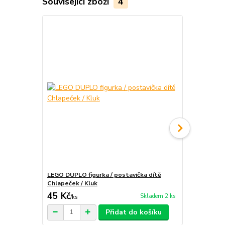
Související zboží
4
LEGO DUPLO figurka / postavička dítě
LEGO DUPLO 
Chlapeček / Kluk
Chlapeček / 
45 Kč
45 Kč
Skladem 2 ks
/
ks
/
ks
Přidat do košíku