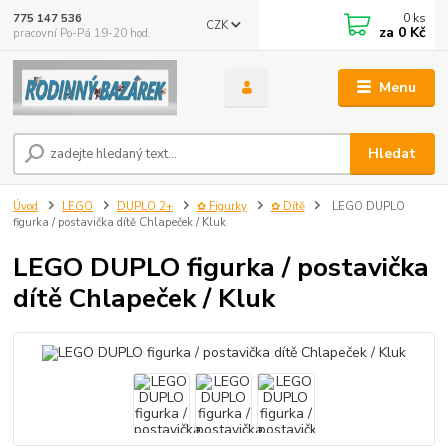
0
ks
775 147 536
CZK
za
0 Kč
pracovní Po-Pá 19-20 hod.
Menu
Hledat
Úvod
LEGO
DUPLO 2+
✿ Figurky
✿ Dítě
LEGO DUPLO
figurka / postavička dítě Chlapeček / Kluk
LEGO DUPLO figurka / postavička
dítě Chlapeček / Kluk