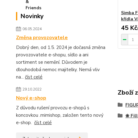
Simba FI
Novinky
křídla V
45 Kč
06.05.2024
Změna provozovatele
Dobrý den, od 1.5. 2024 je dočasná změna
provozovatele e-shopu, sídlo a ani
sortiment se nemění. Důvodem je
dlouhodobá nemoc majitelky. Nemá vliv
na...
číst celé
29.10.2022
Zboží 
Nový e-shop
FIGU
Z důvodu rušení provozu e-shopů s
koncovkou .mimishop, založen tento nový
❀ Fill
e-shop.
číst celé