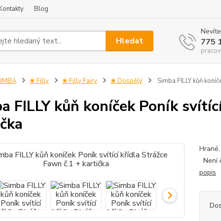
Kontakty
Blog
Nevíte
Hledat
775 
pracov
SIMBA
❀ Filly
❀ Filly Fairy
❀ Dospělý
Simba FILLY kůň koníček
a FILLY kůň koníček Poník svítící
ička
Hrané, 
Není č
popis
Dos