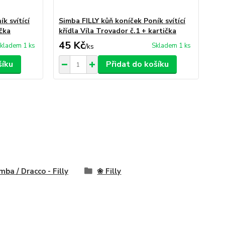
k svítící
Simba FILLY kůň koníček Poník svítící
Sim
ička
křídla Víla Trovador č.1 + kartička
kří
45 Kč
49
kladem 1 ks
Skladem 1 ks
/
ks
šíku
Přidat do košíku
mba / Dracco - Filly
❀ Filly