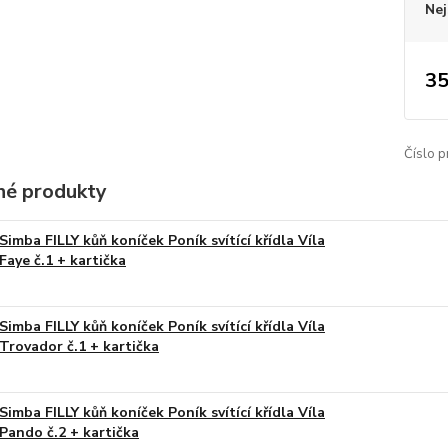
Nej
35
Číslo p
é produkty
Simba FILLY kůň koníček Poník svítící křídla Víla
Faye č.1 + kartička
Simba FILLY kůň koníček Poník svítící křídla Víla
Trovador č.1 + kartička
Simba FILLY kůň koníček Poník svítící křídla Víla
Pando č.2 + kartička