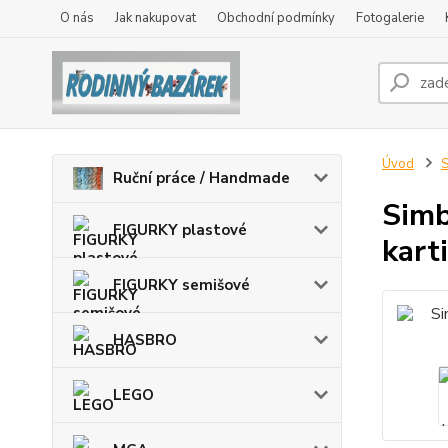
O nás
Jak nakupovat
Obchodní podmínky
Fotogalerie
Úvod
Ruční práce / Handmade
Simb
FIGURKY plastové
kart
FIGURKY semišové
HASBRO
LEGO