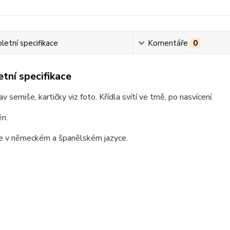
etní specifikace
Komentáře
0
tní specifikace
av semiše, kartičky viz foto. Křídla svítí ve tmě, po nasvícení.
ěn.
 je v německém a španělském jazyce.