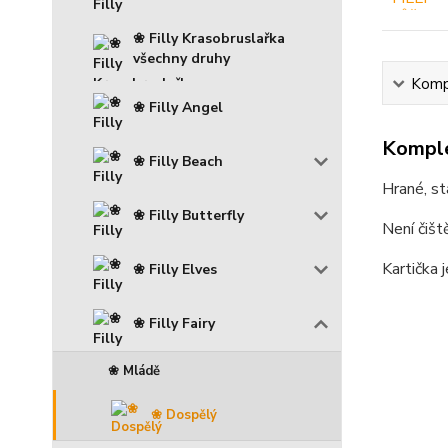
❀ Filly Krasobruslařka
všechny druhy
Kompl
❀ Filly Angel
Komple
❀ Filly Beach
Hrané, st
❀ Filly Butterfly
Není čišt
Kartička
❀ Filly Elves
❀ Filly Fairy
❀ Mládě
❀ Dospělý