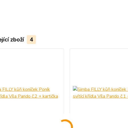
jící zboží
4