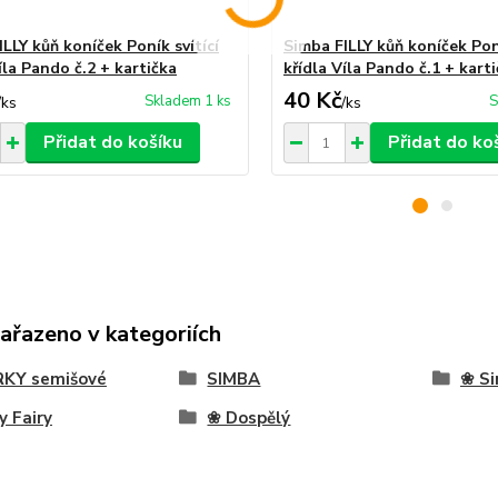
LLY kůň koníček Poník svítící
Simba FILLY kůň koníček Poní
íla Pando č.2 + kartička
křídla Víla Pando č.1 + kart
40 Kč
Skladem 1 ks
S
/
ks
/
ks
Přidat do košíku
Přidat do ko
zařazeno v kategoriích
RKY semišové
SIMBA
❀ Si
y Fairy
❀ Dospělý