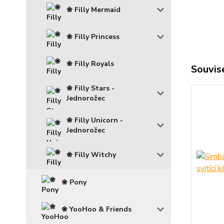
❀ Filly Mermaid
❀ Filly Princess
❀ Filly Royals
Souvise
❀ Filly Stars -
Jednorožec
❀ Filly Unicorn -
Jednorožec
❀ Filly Witchy
❀ Pony
❀ YooHoo & Friends