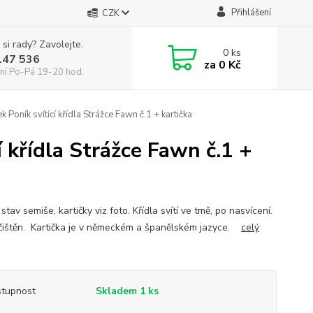
Přihlášení
CZK
 si rady? Zavolejte.
0
ks
147 536
za
0 Kč
ní Po-Pá 19-20 hod.
 Poník svítící křídla Strážce Fawn č.1 + kartička
 křídla Strážce Fawn č.1 +
stav semiše, kartičky viz foto. Křídla svítí ve tmě, po nasvícení.
ištěn. Kartička je v německém a španělském jazyce.
celý
tupnost
Skladem 1 ks