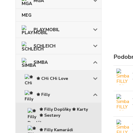
MGA
MEG
PLAYMOBIL
SCHLEICH
Podobn
SIMBA
❀ CHi CHi Love
❀ Filly
❀ Filly Doplňky ❀ Karty
❀ Sestavy
❀ Filly Kamarádi