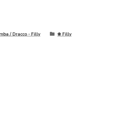
mba / Dracco - Filly
❀ Filly