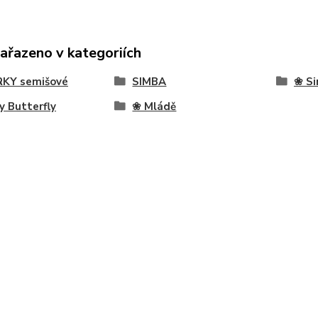
zařazeno v kategoriích
RKY semišové
SIMBA
❀ Si
ly Butterfly
❀ Mládě