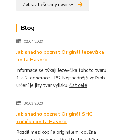
Zobrazit všechny novinky
Blog
02.04.2023
Jak snadno poznat Originál Jezevčíka
od fa Hasbro
Informace se týkají Jezevčíka tohoto tvaru
1. a 2. generace LPS. Nejsnadnější způsob
určení je jiný tvar výlisku.
číst celé
30.03.2023
Jak snadno poznat Originál SHC
kočičku od fa Hasbro
Rozdíl mezi kopií a originálem: odlišná
forma, odstín barev, třpytky, tvar flíčku.