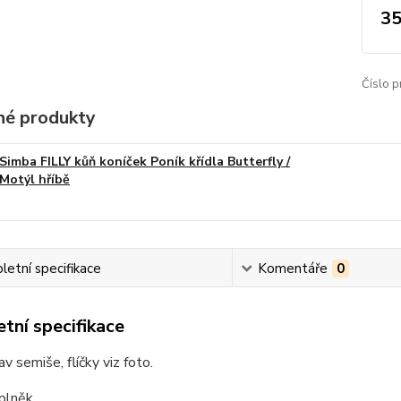
35
Číslo p
é produkty
Simba FILLY kůň koníček Poník křídla Butterfly /
Motýl hříbě
etní specifikace
Komentáře
0
tní specifikace
av semiše, flíčky viz foto.
lněk.