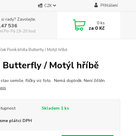
Přihlášení
CZK
 si rady? Zavolejte.
0
ks
147 536
za
0 Kč
ní Po-Pá 19-20 hod.
ek Poník křídla Butterfly / Motýl hříbě
 Butterfly / Motýl hříbě
 stav semiše, flíčky viz foto. Nemá doplněk. Není čištěn.
opis
tupnost
Skladem 1 ks
sme plátci DPH