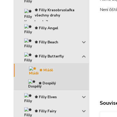
Není čišt
❀ Filly Krasobruslařka
všechny druhy
❀ Filly Angel
❀ Filly Beach
❀ Filly Butterfly
❀ Mládě
❀ Dospělý
❀ Filly Elves
Souvise
❀ Filly Fairy