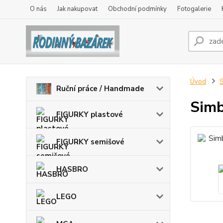
O nás
Jak nakupovat
Obchodní podmínky
Fotogalerie
Úvod
Ruční práce / Handmade
Simb
FIGURKY plastové
FIGURKY semišové
HASBRO
LEGO