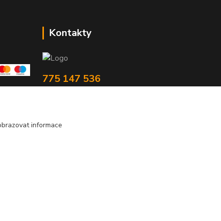
Kontakty
775 147 536
pracovní Po-Pá 19-20 hod.
rodinny.bazarek@seznam.cz
obrazovat informace
Vytvořeno na
Eshop-rychle.cz