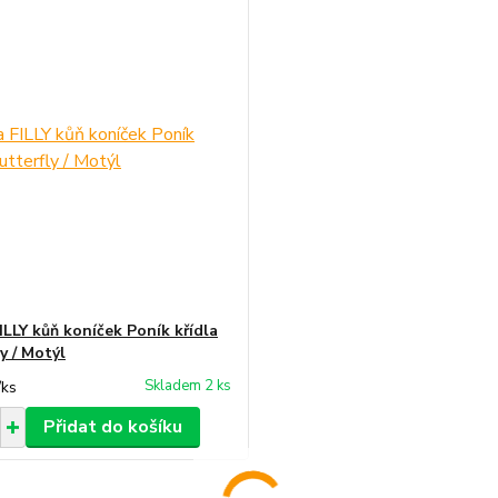
ILLY kůň koníček Poník křídla
y / Motýl
Skladem 2 ks
/
ks
Přidat do košíku