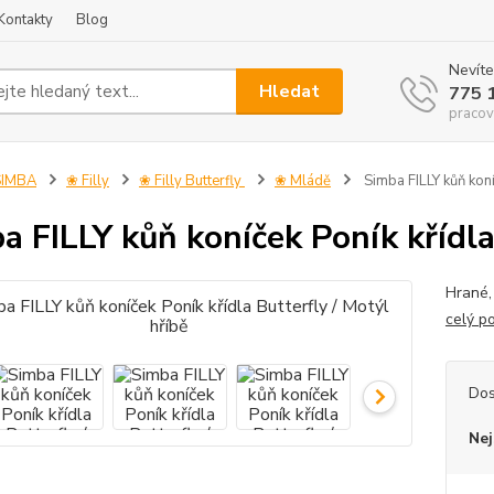
Kontakty
Blog
Nevíte
Hledat
775 
pracov
SIMBA
❀ Filly
❀ Filly Butterfly
❀ Mládě
Simba FILLY kůň koníč
a FILLY kůň koníček Poník křídla
Hrané,
celý p
Dos
Nej