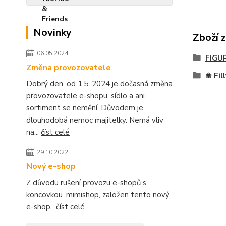
Novinky
Zboží 
06.05.2024
FIGU
Změna provozovatele
❀ Fil
Dobrý den, od 1.5. 2024 je dočasná změna
provozovatele e-shopu, sídlo a ani
sortiment se nemění. Důvodem je
dlouhodobá nemoc majitelky. Nemá vliv
na...
číst celé
29.10.2022
Nový e-shop
Z důvodu rušení provozu e-shopů s
koncovkou .mimishop, založen tento nový
e-shop.
číst celé