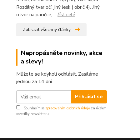
Rozdílný tvar očí, jiný lesk ( obr.č.4). Jiný
otvor na pacičce, ...
číst celé
Zobrazit všechny články
Nepropásněte novinky, akce
a slevy!
Můžete se kdykoli odhlásit. Zasíláme
jednou za 14 dní.
Přihlásit se
Souhlasím se
zpracováním osobních údajů
za účelem
rozesílky newsletteru.