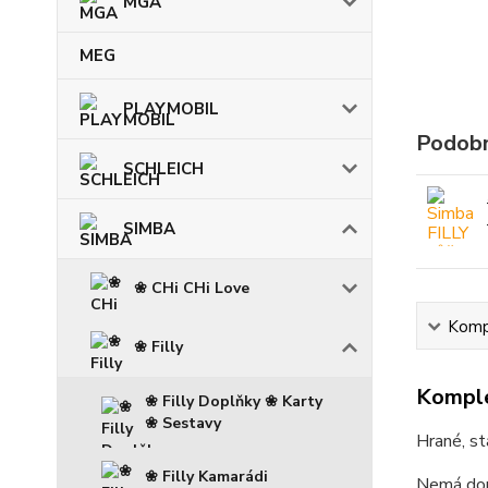
MGA
MEG
PLAYMOBIL
Podobn
SCHLEICH
SIMBA
❀ CHi CHi Love
Kompl
❀ Filly
Komple
❀ Filly Doplňky ❀ Karty
❀ Sestavy
Hrané, st
❀ Filly Kamarádi
Nemá dop