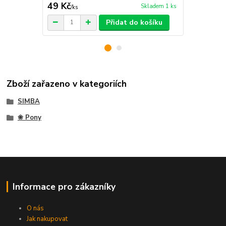
49 Kč
49 Kč
Skladem 1 ks
/
ks
/
ks
Přidat do košíku
Zboží zařazeno v kategoriích
SIMBA
❀ Pony
Informace pro zákazníky
O nás
Jak nakupovat