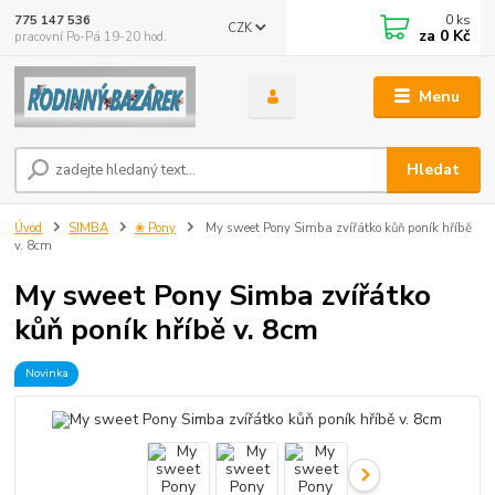
0
ks
775 147 536
CZK
za
0 Kč
pracovní Po-Pá 19-20 hod.
Menu
Hledat
Úvod
SIMBA
❀ Pony
My sweet Pony Simba zvířátko kůň poník hříbě
v. 8cm
My sweet Pony Simba zvířátko
kůň poník hříbě v. 8cm
Novinka