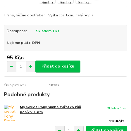
Hrané, běžné opotřebení. Výška cca 8cm.
celý popis
Dostupnost
Skladem 1 ks
Nejsme plátci DPH
95 Kč
/
ks
Přidat do košíku
Číslo produktu:
10302
Podobné produkty
My sweet Pony Simba zvířátko kůň
Skladem 1 ks
poník v. 13cm
120 Kč
/
ks
Přidat do košíku