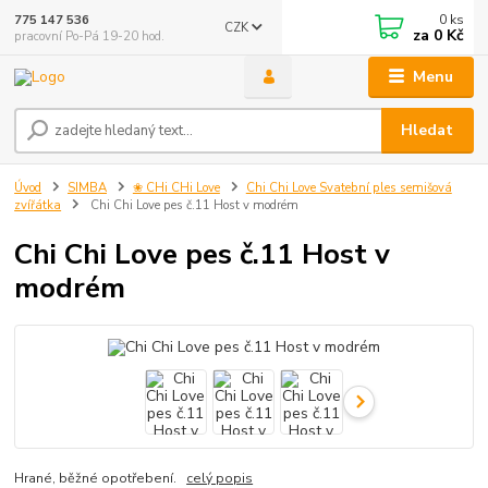
0
ks
775 147 536
CZK
za
0 Kč
pracovní Po-Pá 19-20 hod.
Menu
Hledat
Úvod
SIMBA
❀ CHi CHi Love
Chi Chi Love Svatební ples semišová
zvířátka
Chi Chi Love pes č.11 Host v modrém
Chi Chi Love pes č.11 Host v
modrém
Hrané, běžné opotřebení.
celý popis