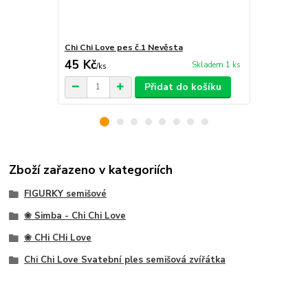
Chi Chi Love pes č.1 Nevěsta
Chi Chi Love
45 Kč
45 Kč
Skladem 1 ks
/
ks
/
ks
Přidat do košíku
Zboží zařazeno v kategoriích
FIGURKY semišové
❀ Simba - Chi Chi Love
❀ CHi CHi Love
Chi Chi Love Svatební ples semišová zvířátka