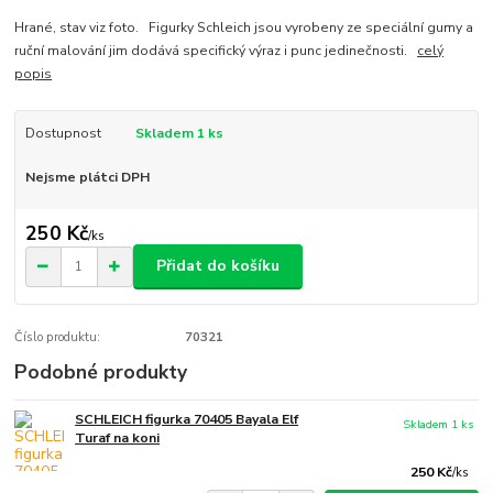
Hrané, stav viz foto. Figurky Schleich jsou vyrobeny ze speciální gumy a
ruční malování jim dodává specifický výraz i punc jedinečnosti.
celý
popis
Dostupnost
Skladem 1 ks
Nejsme plátci DPH
250 Kč
/
ks
Přidat do košíku
Číslo produktu:
70321
Podobné produkty
SCHLEICH figurka 70405 Bayala Elf
Skladem 1 ks
Turaf na koni
250 Kč
/
ks