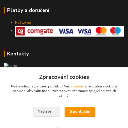
Platby a doručení
Poštovné
Kontakty
Zpracování cookies
775 147 536
pracovní Po-Pá 19-20 hod.
Náš e-shop a partneři potřebují Váš
souhlas
s použitím souborů
cookies, aby Vám mohli zobrazovat informace týkající se Vašich
rodinny.bazarek@seznam.cz
zájmů.
Souhlasím
Nastavení