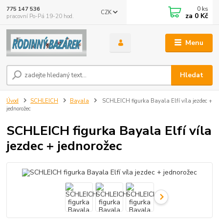
0
ks
775 147 536
CZK
za
0 Kč
pracovní Po-Pá 19-20 hod.
Menu
Hledat
Úvod
SCHLEICH
Bayala
SCHLEICH figurka Bayala Elfí víla jezdec +
jednorožec
SCHLEICH figurka Bayala Elfí víla
jezdec + jednorožec