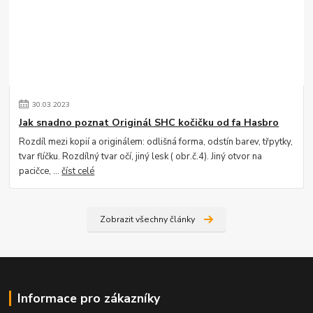
30
.
03
.
2023
Jak snadno poznat Originál SHC kočičku od fa Hasbro
Rozdíl mezi kopií a originálem: odlišná forma, odstín barev, třpytky,
tvar flíčku. Rozdílný tvar očí, jiný lesk ( obr.č.4). Jiný otvor na
pacičce, ...
číst celé
Zobrazit všechny články
Informace pro zákazníky