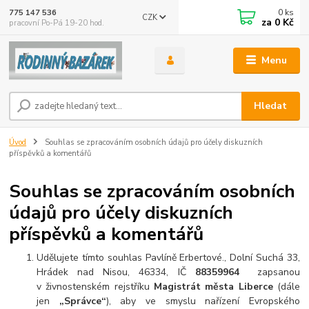
0
ks
775 147 536
CZK
za
0 Kč
pracovní Po-Pá 19-20 hod.
Menu
Hledat
Úvod
Souhlas se zpracováním osobních údajů pro účely diskuzních
příspěvků a komentářů
Souhlas se zpracováním osobních
údajů pro účely diskuzních
příspěvků a komentářů
Udělujete tímto souhlas Pavlíně Erbertové., Dolní Suchá 33,
Hrádek nad Nisou, 46334, IČ
88359964
zapsanou
v živnostenském rejstříku
Magistrát města Liberce
(dále
jen
„Správce“
), aby ve smyslu nařízení Evropského