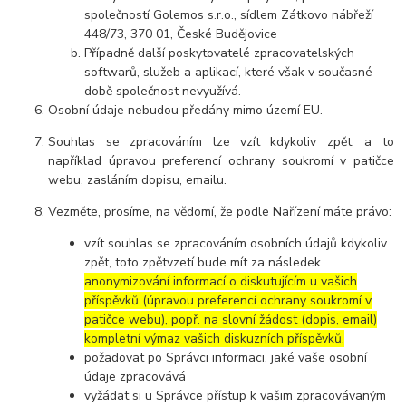
společností Golemos s.r.o., sídlem Zátkovo nábřeží
448/73, 370 01, České Budějovice
Případně další poskytovatelé zpracovatelských
softwarů, služeb a aplikací, které však v současné
době společnost nevyužívá.
Osobní údaje
nebudou
předány mimo území EU.
Souhlas se zpracováním lze vzít kdykoliv zpět, a to
například úpravou preferencí ochrany soukromí v patičce
webu, zasláním dopisu, emailu.
Vezměte, prosíme, na vědomí, že podle Nařízení máte právo:
vzít souhlas se zpracováním osobních údajů kdykoliv
zpět, toto zpětvzetí bude mít za následek
anonymizování informací o diskutujícím u vašich
příspěvků (úpravou preferencí ochrany soukromí v
patičce webu), popř. na slovní žádost (dopis, email)
kompletní výmaz vašich diskuzních příspěvků.
požadovat po Správci informaci, jaké vaše osobní
údaje zpracovává
vyžádat si u Správce přístup k vašim zpracovávaným