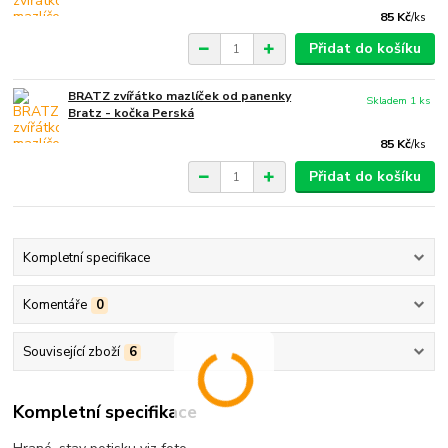
85 Kč
/
ks
Přidat do košíku
BRATZ zvířátko mazlíček od panenky
Skladem 1 ks
Bratz - kočka Perská
85 Kč
/
ks
Přidat do košíku
Kompletní specifikace
Komentáře
0
Související zboží
6
Kompletní specifikace