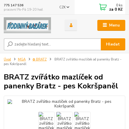
0
ks
775 147 536
CZK
za
0 Kč
pracovní Po-Pá 19-20 hod.
Menu
Hledat
Úvod
MGA
✿ BRATZ
BRATZ zvířátko mazlíček od panenky Bratz -
pes Kokršpaněl
BRATZ zvířátko mazlíček od
panenky Bratz - pes Kokršpaněl