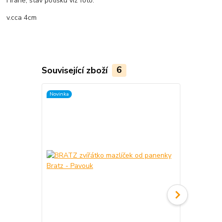
Hrané, stav potisku viz foto.
v.cca 4cm
Související zboží
6
Novinka
Novinka