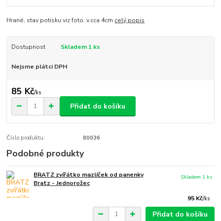
Hrané, stav potisku viz foto. v.cca 4cm
celý popis
Dostupnost
Skladem 1 ks
Nejsme plátci DPH
85 Kč
/
ks
Přidat do košíku
Číslo produktu:
80036
Podobné produkty
BRATZ zvířátko mazlíček od panenky
Skladem 1 ks
Bratz - Jednorožec
95 Kč
/
ks
Přidat do košíku