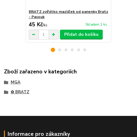
BRATZ zvířátko mazlíček od panenky Bratz
BRATZ zvířá
- Pavouk
- Beruška č.
45 Kč
45 Kč
Skladem 1 ks
/
ks
/
ks
Přidat do košíku
Zboží zařazeno v kategoriích
MGA
✿ BRATZ
Informace pro zákazníky